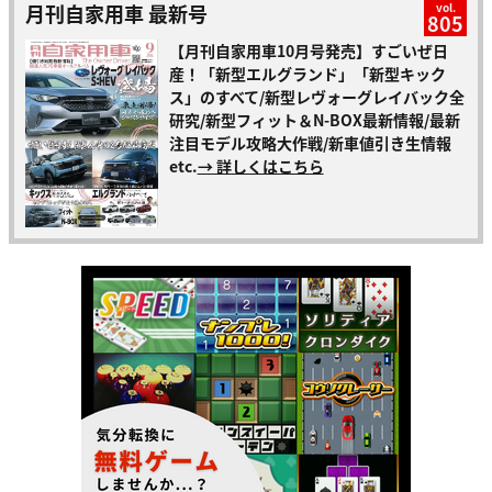
月刊自家用車 最新号
vol.
805
【月刊自家用車10月号発売】すごいぜ日
産！「新型エルグランド」「新型キック
ス」のすべて/新型レヴォーグレイバック全
研究/新型フィット＆N-BOX最新情報/最新
注目モデル攻略大作戦/新車値引き生情報
etc.
→ 詳しくはこちら