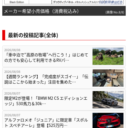
メーカー希望小売価格（消費税込み）
(画像 No.8/8)
最新の投稿記事(全体)
2026/08/08
「車中泊で“高原の牧場”へ行こう！」はじめて
の方でも安心して利用できるRVパ…
2026/08/08
【週間ランキング】「完成度がスゴイ…」「伝
説はここから始まった」注目を集めた…
2026/08/07
限定M2が登場！「BMW M2 CS エディションエ
ッジ」530馬力＆30k…
2026/08/07
アルファロメオ「ジュニア」に限定車「スポル
ト スペチアーレ」登場【525万円…