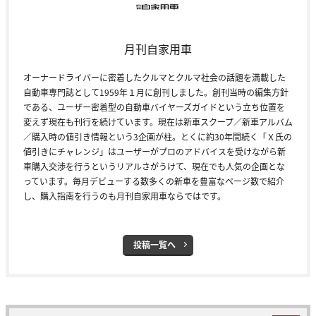
月刊自家用車
オーナードライバーに密着したクルマとクルマ社会の話題を満載した
自動車専門誌として1959年１月に創刊しました。創刊当時の編集方針
である、ユーザー密着型の自動車バイヤーズガイドという立ち位置を
変えず現在も刊行を続けています。現在は新車スクープ／新車アルバム
／購入時の値引き情報という3企画が柱。とくに約30年間続く「Ｘ氏の
値引きにチャレンジ」はユーザーがプロのアドバイスを受けながら新
車購入交渉を行うというリアルさがうけて、現在でも人気の企画とな
っています。毎月デビューする数多くの新車を豊富なページ数で紹介
し、購入指南を行うのも月刊自家用車ならではです。
投稿一覧へ