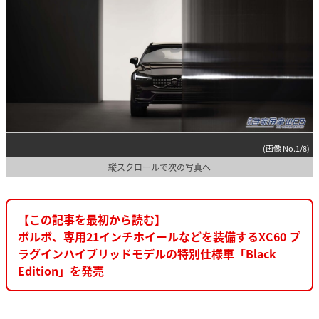
(画像 No.1/8)
縦スクロールで次の写真へ
【この記事を最初から読む】
ボルボ、専用21インチホイールなどを装備するXC60 プ
ラグインハイブリッドモデルの特別仕様車「Black
Edition」を発売