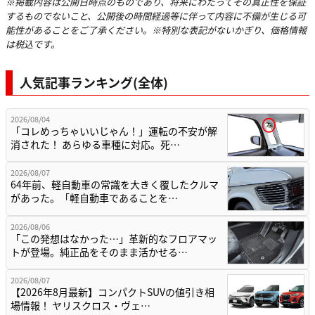
※掲載内容は公開日時点のものであり、将来にわたってその真正性を保証
するものでないこと、公開後の時間経過等に伴って内容に不備が生じる可
能性があることをご了承ください。※特別な表記がないかぎり、価格情報
は税込です。
人気記事ランキング(全体)
2026/08/04
「コレめっちゃいいじゃん！」運転の不安が解
消された！ あらゆる車種に対応。死…
2026/08/07
64年前、軽自動車の常識を大きく覆したクルマ
があった。「軽自動車であることを…
2026/08/06
「この発想はなかった…」革新的なフロアマッ
トが登場。純正品をそのまま活かせる…
2026/08/07
【2026年8月最新】コンパクトSUVの値引き相
場情報！ ヤリスクロス・ヴェ…