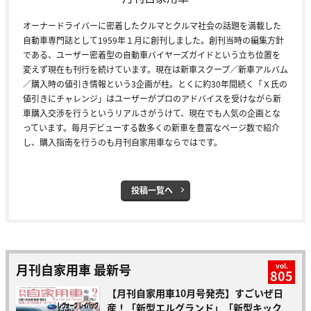
オーナードライバーに密着したクルマとクルマ社会の話題を満載した
自動車専門誌として1959年１月に創刊しました。創刊当時の編集方針
である、ユーザー密着型の自動車バイヤーズガイドという立ち位置を
変えず現在も刊行を続けています。現在は新車スクープ／新車アルバム
／購入時の値引き情報という3企画が柱。とくに約30年間続く「Ｘ氏の
値引きにチャレンジ」はユーザーがプロのアドバイスを受けながら新
車購入交渉を行うというリアルさがうけて、現在でも人気の企画とな
っています。毎月デビューする数多くの新車を豊富なページ数で紹介
し、購入指南を行うのも月刊自家用車ならではです。
投稿一覧へ
月刊自家用車 最新号
vol.
805
【月刊自家用車10月号発売】すごいぜ日
産！「新型エルグランド」「新型キック