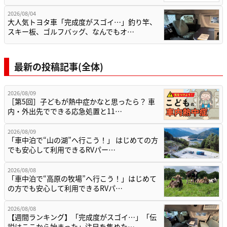
2026/08/04
大人気トヨタ車「完成度がスゴイ…」釣り竿、
スキー板、ゴルフバッグ、なんでもオ…
最新の投稿記事(全体)
2026/08/09
［第5回］子どもが熱中症かなと思ったら？ 車
内・外出先でできる応急処置と11…
2026/08/09
「車中泊で“山の湖”へ行こう！」 はじめての方
でも安心して利用できるRVパー…
2026/08/08
「車中泊で“高原の牧場”へ行こう！」はじめて
の方でも安心して利用できるRVパ…
2026/08/08
【週間ランキング】「完成度がスゴイ…」「伝
説はここから始まった」注目を集めた…