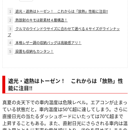
1
遮光・遮熱はトーゼン！ これからは「放熱」性能に注目‼
2
熱放射のキモは新素材４層構造！
3
クルマのウインドウサイズに合わせて選べる４サイズがラインナッ
プ
4
本格レザー調の収納バッグは高級感アリ！
5
設置も収納もカンタン！
遮光・遮熱はトーゼン！ これからは「放熱」性
能に注目‼
真夏の炎天下での車内温度は危険レベル。エアコンが止まっ
ている状態だと，車内温度は50℃超に達してしまう。さらに
直接日光の当たるダッシュボードにいたっては70℃超まで
上昇することもある。また、直射日光にさらされる車内は温
度上昇とともに有害な紫外線により、劣化を早めてしまうの