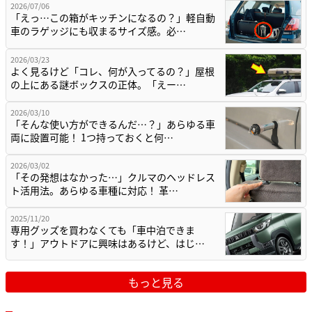
2026/07/06
「えっ…この箱がキッチンになるの？」軽自動
車のラゲッジにも収まるサイズ感。必…
2026/03/23
よく見るけど「コレ、何が入ってるの？」屋根
の上にある謎ボックスの正体。「えー…
2026/03/10
「そんな使い方ができるんだ…？」あらゆる車
両に設置可能！ 1つ持っておくと何…
2026/03/02
「その発想はなかった…」クルマのヘッドレス
ト活用法。あらゆる車種に対応！ 革…
2025/11/20
専用グッズを買わなくても「車中泊できま
す！」アウトドアに興味はあるけど、はじ…
もっと見る