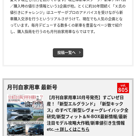
／購入時の値引き情報という3企画が柱。とくに約30年間続く「Ｘ氏の
値引きにチャレンジ」はユーザーがプロのアドバイスを受けながら新
車購入交渉を行うというリアルさがうけて、現在でも人気の企画とな
っています。毎月デビューする数多くの新車を豊富なページ数で紹介
し、購入指南を行うのも月刊自家用車ならではです。
投稿一覧へ
月刊自家用車 最新号
vol.
805
【月刊自家用車10月号発売】すごいぜ日
産！「新型エルグランド」「新型キック
ス」のすべて/新型レヴォーグレイバック全
研究/新型フィット＆N-BOX最新情報/最新
注目モデル攻略大作戦/新車値引き生情報
etc.
→ 詳しくはこちら