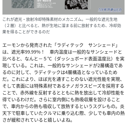
これが遮光・放射冷却特殊素材のメカニズム。一般的な遮光生地
（２層）と比べると、熱が生地に溜まる前に放射するため、冷却効
果を得ることができるのだ
エーモンから発売された「ラディテック サンシェード」
は、遮光率99.99%！ 車内温度は一般的なサンシェードと
比べると、なんと－５℃（ダッシュボード表面温度比）を実
現している。これは、一般的なサンシェードが2層構造であ
るのに対して、ラディテックは4層構造となっているため
だ。これにより、ほぼ光を通すことのない遮光性能を実現、
そして表面には特殊素材であるナノガラスビーズを採用する
ことで、赤外線を反射するとともに熱を放出して冷却性能を
得ているわけだ。さらに室内側にも熱吸収層を設けること
で、車内からの熱も吸収して放熱するというスグレもの。炎
天下で駐車していたクルマに乗り込む際、少しでも車内の熱
さが緩和されていると嬉しいよね。