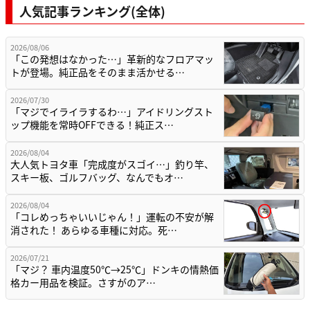
人気記事ランキング(全体)
2026/08/06
「この発想はなかった…」革新的なフロアマッ
トが登場。純正品をそのまま活かせる…
2026/07/30
「マジでイライラするわ…」アイドリングスト
ップ機能を常時OFFできる！純正ス…
2026/08/04
大人気トヨタ車「完成度がスゴイ…」釣り竿、
スキー板、ゴルフバッグ、なんでもオ…
2026/08/04
「コレめっちゃいいじゃん！」運転の不安が解
消された！ あらゆる車種に対応。死…
2026/07/21
「マジ？ 車内温度50℃→25℃」ドンキの情熱価
格カー用品を検証。さすがのア…