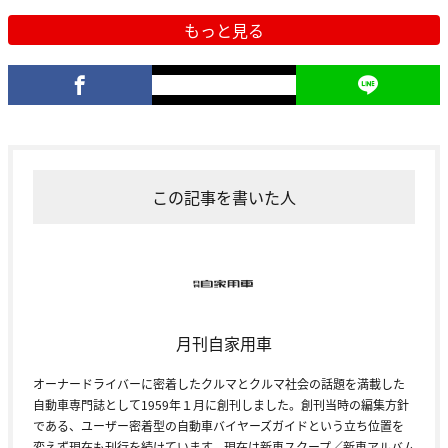
もっと見る
この記事を書いた人
月刊自家用車
オーナードライバーに密着したクルマとクルマ社会の話題を満載した
自動車専門誌として1959年１月に創刊しました。創刊当時の編集方針
である、ユーザー密着型の自動車バイヤーズガイドという立ち位置を
変えず現在も刊行を続けています。現在は新車スクープ／新車アルバム