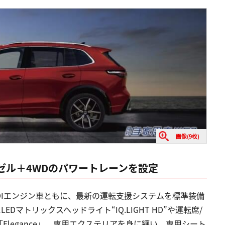
画像(9枚)
ゼル＋4WDのパワートレーンを設定
0L TDIエンジン車ともに、最新の運転支援システムを標準装備
EDマトリックスヘッドライト“IQ.LIGHT HD”や運転席/
legance」、専用エクステリアを身に纏い、専用シート