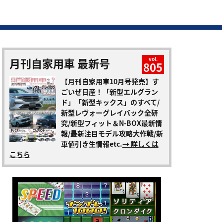
月刊自家用車 最新号
vol.
805
【月刊自家用車10月号発売】す
ごいぜ日産！「新型エルグラン
ド」「新型キックス」のすべて/
新型レヴォーグレイバック全研
究/新型フィット＆N-BOX最新情
報/最新注目モデル攻略大作戦/新
車値引き生情報etc.
→ 詳しくは
こちら