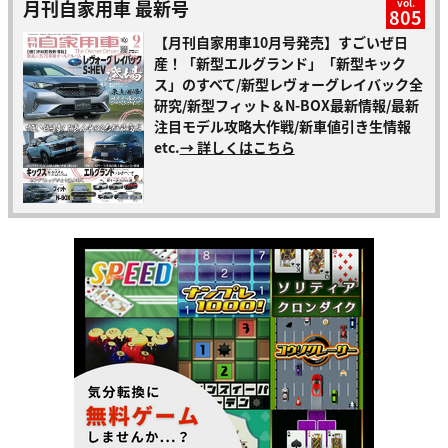
月刊自家用車 最新号
vol.
805
【月刊自家用車10月号発売】すごいぜ日
産！「新型エルグランド」「新型キック
ス」のすべて/新型レヴォーグレイバック全
研究/新型フィット＆N-BOX最新情報/最新
注目モデル攻略大作戦/新車値引き生情報
etc.
→ 詳しくはこちら