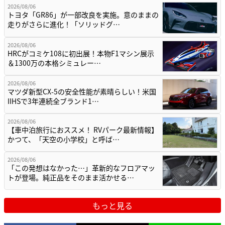
2026/08/06
トヨタ「GR86」が一部改良を実施。意のままの
走りがさらに進化！「ソリッドグ…
2026/08/06
HRCがコミケ108に初出展！本物F1マシン展示
＆1300万の本格シミュレー…
2026/08/06
マツダ新型CX-5の安全性能が素晴らしい！米国
IIHSで3年連続全ブランド1…
2026/08/06
【車中泊旅行におススメ！ RVパーク最新情報】
かつて、「天空の小学校」と呼ば…
2026/08/06
「この発想はなかった…」革新的なフロアマッ
トが登場。純正品をそのまま活かせる…
もっと見る