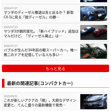
2026/07/27
マツダのディーゼル撤退は吉と出るか？ 新型
CX-5に見る「脱ディーゼル」の勝…
2026/07/23
マツダ3が劇的変化。「新ハイブリッド」追加は
マルだけど、「ディーゼル廃止」は…
2026/07/17
バブルが生んだ34年前の軽スーパーカー。唯一
無二のドアを記憶している人も多い…
もっと見る
最新の関連記事(コンパクトカー)
2025/09/01
これが新しいアクアの「顔」。大胆なデザイン
変更と、てんこ盛りの最新機能で発売…