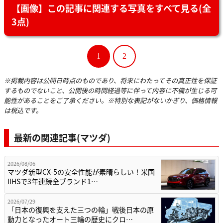
【画像】この記事に関連する写真をすべて見る(全
3点)
1
2
※掲載内容は公開日時点のものであり、将来にわたってその真正性を保証
するものでないこと、公開後の時間経過等に伴って内容に不備が生じる可
能性があることをご了承ください。※特別な表記がないかぎり、価格情報
は税込です。
最新の関連記事(マツダ)
2026/08/06
マツダ新型CX-5の安全性能が素晴らしい！米国
IIHSで3年連続全ブランド1…
2026/07/29
「日本の復興を支えた三つの輪」戦後日本の原
動力となったオート三輪の歴史にクロ…