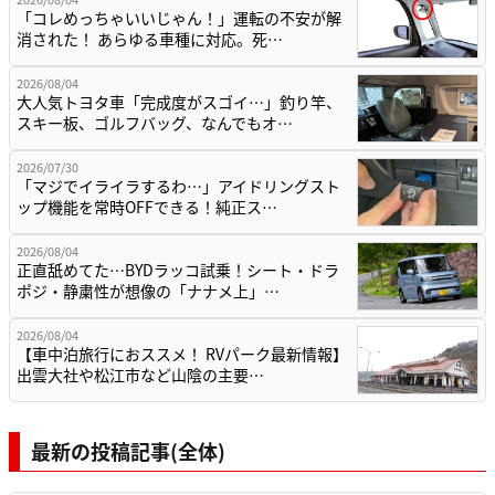
「コレめっちゃいいじゃん！」運転の不安が解
消された！ あらゆる車種に対応。死…
2026/08/04
大人気トヨタ車「完成度がスゴイ…」釣り竿、
スキー板、ゴルフバッグ、なんでもオ…
2026/07/30
「マジでイライラするわ…」アイドリングスト
ップ機能を常時OFFできる！純正ス…
2026/08/04
正直舐めてた…BYDラッコ試乗！シート・ドラ
ポジ・静粛性が想像の「ナナメ上」…
2026/08/04
【車中泊旅行におススメ！ RVパーク最新情報】
出雲大社や松江市など山陰の主要…
最新の投稿記事(全体)