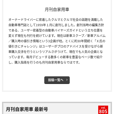
月刊自家用車
オーナードライバーに密着したクルマとクルマ社会の話題を満載した
自動車専門誌として1959年１月に創刊しました。創刊当時の編集方針
である、ユーザー密着型の自動車バイヤーズガイドという立ち位置を
変えず現在も刊行を続けています。現在は新車スクープ／新車アルバム
／購入時の値引き情報という3企画が柱。とくに約30年間続く「Ｘ氏の
値引きにチャレンジ」はユーザーがプロのアドバイスを受けながら新
車購入交渉を行うというリアルさがうけて、現在でも人気の企画とな
っています。毎月デビューする数多くの新車を豊富なページ数で紹介
し、購入指南を行うのも月刊自家用車ならではです。
投稿一覧へ
月刊自家用車 最新号
vol.
805