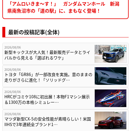
「アムロいきま～す！」 ガンダムマンホール 新潟
県南魚沼市の「道の駅」に、まもなく登場！
最新の投稿記事(全体)
2026/08/06
新型キックスが大人気！最新販売データとライ
バルから見える「選ばれるワケ」
2026/08/06
トヨタ「GR86」が一部改良を実施。意のままの
走りがさらに進化！「ソリッドグ…
2026/08/06
HRCがコミケ108に初出展！本物F1マシン展示
＆1300万の本格シミュレー…
2026/08/06
マツダ新型CX-5の安全性能が素晴らしい！米国
IIHSで3年連続全ブランド1…