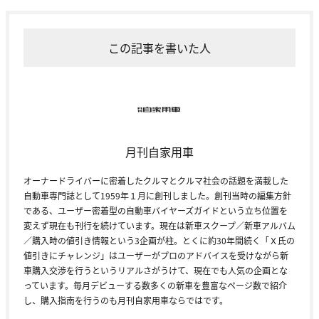
この記事を書いた人
月刊自家用車
オーナードライバーに密着したクルマとクルマ社会の話題を満載した
自動車専門誌として1959年１月に創刊しました。創刊当時の編集方針
である、ユーザー密着型の自動車バイヤーズガイドという立ち位置を
変えず現在も刊行を続けています。現在は新車スクープ／新車アルバム
／購入時の値引き情報という3企画が柱。とくに約30年間続く「Ｘ氏の
値引きにチャレンジ」はユーザーがプロのアドバイスを受けながら新
車購入交渉を行うというリアルさがうけて、現在でも人気の企画とな
っています。毎月デビューする数多くの新車を豊富なページ数で紹介
し、購入指南を行うのも月刊自家用車ならではです。