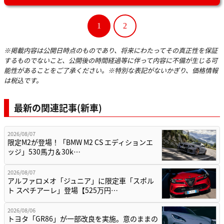
1
2
※掲載内容は公開日時点のものであり、将来にわたってその真正性を保証
するものでないこと、公開後の時間経過等に伴って内容に不備が生じる可
能性があることをご了承ください。※特別な表記がないかぎり、価格情報
は税込です。
最新の関連記事(新車)
2026/08/07
限定M2が登場！「BMW M2 CS エディションエ
ッジ」530馬力＆30k…
2026/08/07
アルファロメオ「ジュニア」に限定車「スポル
ト スペチアーレ」登場【525万円…
2026/08/06
トヨタ「GR86」が一部改良を実施。意のままの