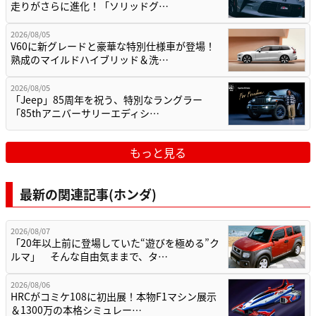
走りがさらに進化！「ソリッドグ…
2026/08/05
V60に新グレードと豪華な特別仕様車が登場！
熟成のマイルドハイブリッド＆洗…
2026/08/05
「Jeep」85周年を祝う、特別なラングラー
「85thアニバーサリーエディシ…
もっと見る
最新の関連記事(ホンダ)
2026/08/07
「20年以上前に登場していた“遊びを極める”ク
ルマ」 そんな自由気ままで、タ…
2026/08/06
HRCがコミケ108に初出展！本物F1マシン展示
＆1300万の本格シミュレー…