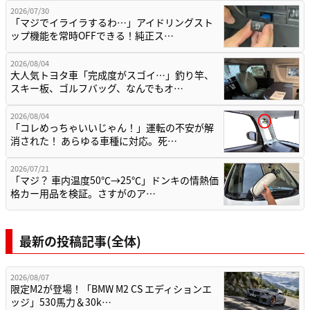
2026/07/30
「マジでイライラするわ…」アイドリングスト
ップ機能を常時OFFできる！純正ス…
2026/08/04
大人気トヨタ車「完成度がスゴイ…」釣り竿、
スキー板、ゴルフバッグ、なんでもオ…
2026/08/04
「コレめっちゃいいじゃん！」運転の不安が解
消された！ あらゆる車種に対応。死…
2026/07/21
「マジ？ 車内温度50℃→25℃」ドンキの情熱価
格カー用品を検証。さすがのア…
最新の投稿記事(全体)
2026/08/07
限定M2が登場！「BMW M2 CS エディションエ
ッジ」530馬力＆30k…