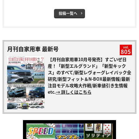
投稿一覧へ
月刊自家用車 最新号
vol.
805
【月刊自家用車10月号発売】すごいぜ日
産！「新型エルグランド」「新型キック
ス」のすべて/新型レヴォーグレイバック全
研究/新型フィット＆N-BOX最新情報/最新
注目モデル攻略大作戦/新車値引き生情報
etc.
→ 詳しくはこちら