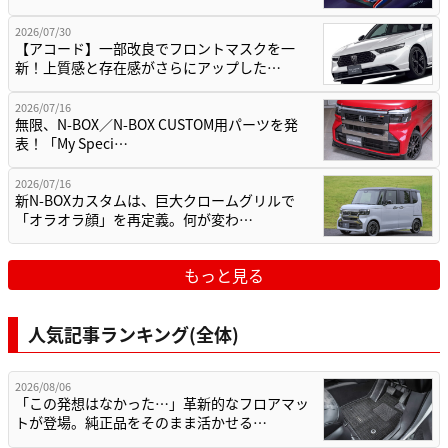
2026/07/30
【アコード】一部改良でフロントマスクを一
新！上質感と存在感がさらにアップした…
2026/07/16
無限、N-BOX／N-BOX CUSTOM用パーツを発
表！「My Speci…
2026/07/16
新N-BOXカスタムは、巨大クロームグリルで
「オラオラ顔」を再定義。何が変わ…
もっと見る
人気記事ランキング(全体)
2026/08/06
「この発想はなかった…」革新的なフロアマッ
トが登場。純正品をそのまま活かせる…