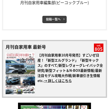
月刊自家用車編集部(ピーコックブルー)
投稿一覧へ
月刊自家用車 最新号
vol.
805
【月刊自家用車10月号発売】すごいぜ日
産！「新型エルグランド」「新型キック
ス」のすべて/新型レヴォーグレイバック全
研究/新型フィット＆N-BOX最新情報/最新
注目モデル攻略大作戦/新車値引き生情報
etc.
→ 詳しくはこちら