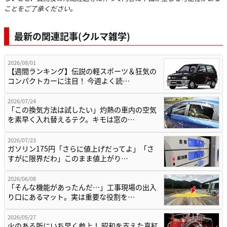
ことをご了承ください。
最新の関連記事(クルマ雑学)
2026/08/01
【週間ランキング】伝説の軽スポーツ＆狂気の
コンパクトカーに注目！ 今週よく読…
2026/07/24
「この換気方法は試したい」灼熱の車内の空気
を素早く入れ替えるテク。キモは窓の…
2026/07/23
ガソリン175円「さらに値上げだってよ」「さ
すがに限界だわ」このまま値上がり…
2026/06/08
「そんな機能があったんだ…」工事現場の出入
り口にあるマット。実は重要な役割を…
2026/05/27
火のある所にいち早く参上！ 昭和を支えた真紅