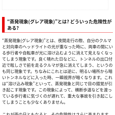
“蒸発現象(グレア現象)”とは? どういった危険性が
ある?
“蒸発現象(グレア現象)”とは、夜間走行の際、自分のクルマ
と対向車のヘッドライトの光が重なった時に、両車の間にい
る歩行者や自転車が光に溶け込むように消えて見えなくなっ
てしまう現象です。良く晴れた日などに、トンネルの出口付
近で眩しさで前を走るクルマが急に消えてしまう、というの
も同じ現象です。ちなみにこれとは逆に、明るい場所から暗
いトンネルなどに入った時、一瞬視界が暗くなります。これ
は“溶け込み現象”といって、蒸発現象と同じで目の錯覚が引
き起こす現象です。この現象によって、横断歩道などを渡っ
ている歩行者に気づくのが遅れて、重大な事故を引き起こし
てしまうことも少なくありません。
これが雨の日ともなると、その危険性はさらに高まります。