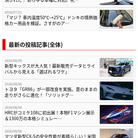
2026/07/21
「マジ？ 車内温度50℃→25℃」ドンキの情熱価
格カー用品を検証。さすがのア…
最新の投稿記事(全体)
2026/08/06
新型キックスが大人気！最新販売データとライ
バルから見える「選ばれるワケ」
2026/08/06
トヨタ「GR86」が一部改良を実施。意のままの
走りがさらに進化！「ソリッドグ…
2026/08/06
HRCがコミケ108に初出展！本物F1マシン展示
＆1300万の本格シミュレー…
2026/08/06
マツダ新型CX-5の安全性能が素晴らしい！米国