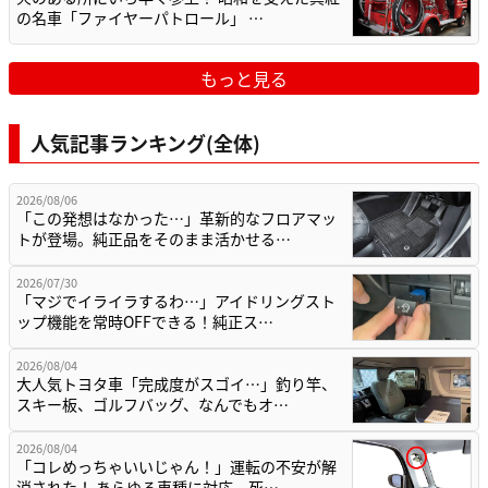
の名車「ファイヤーパトロール」 …
もっと見る
人気記事ランキング(全体)
2026/08/06
「この発想はなかった…」革新的なフロアマッ
トが登場。純正品をそのまま活かせる…
2026/07/30
「マジでイライラするわ…」アイドリングスト
ップ機能を常時OFFできる！純正ス…
2026/08/04
大人気トヨタ車「完成度がスゴイ…」釣り竿、
スキー板、ゴルフバッグ、なんでもオ…
2026/08/04
「コレめっちゃいいじゃん！」運転の不安が解
消された！ あらゆる車種に対応。死…