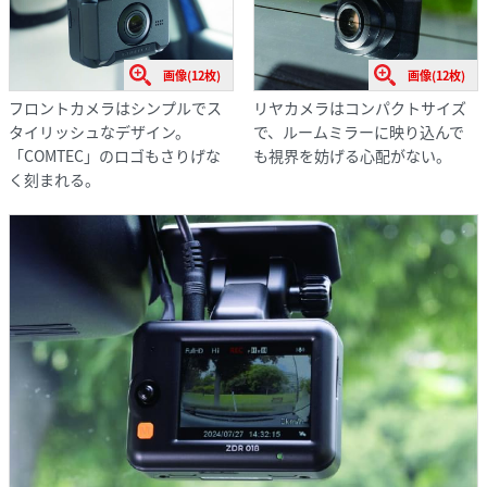
画像(12枚)
画像(12枚)
リヤカメラはコンパクトサイズ
フロントカメラはシンプルでス
で、ルームミラーに映り込んで
タイリッシュなデザイン。
も視界を妨げる心配がない。
「COMTEC」のロゴもさりげな
く刻まれる。