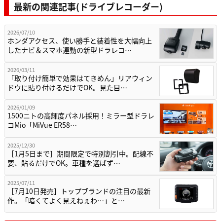
最新の関連記事(ドライブレコーダー)
2026/07/10
ホンダアクセス、使い勝手と装着性を大幅向上
したナビ＆スマホ連動の新型ドラレコ…
2026/03/11
「取り付け簡単で効果はてきめん」リアウィン
ドウに貼り付けるだけでOK。見た目…
2026/01/09
1500ニトの高輝度パネル採用！ミラー型ドラレ
コMio「MiVue ER58…
2025/12/30
［1月5日まで］期間限定で特別割引中。配線不
要、貼るだけでOK。車種を選ばず…
2025/07/11
［7月10日発売］トップブランドの注目の最新
作。「暗くてよく見えねぇわ…」と…