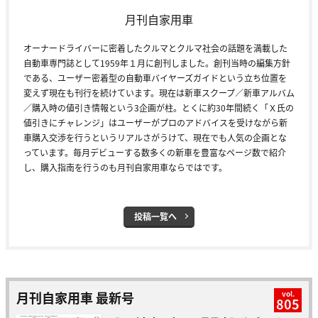
月刊自家用車
オーナードライバーに密着したクルマとクルマ社会の話題を満載した
自動車専門誌として1959年１月に創刊しました。創刊当時の編集方針
である、ユーザー密着型の自動車バイヤーズガイドという立ち位置を
変えず現在も刊行を続けています。現在は新車スクープ／新車アルバム
／購入時の値引き情報という3企画が柱。とくに約30年間続く「Ｘ氏の
値引きにチャレンジ」はユーザーがプロのアドバイスを受けながら新
車購入交渉を行うというリアルさがうけて、現在でも人気の企画とな
っています。毎月デビューする数多くの新車を豊富なページ数で紹介
し、購入指南を行うのも月刊自家用車ならではです。
投稿一覧へ
月刊自家用車 最新号
vol.
805