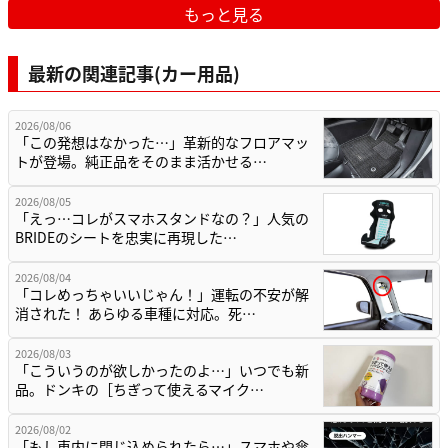
もっと見る
最新の関連記事(カー用品)
2026/08/06
「この発想はなかった…」革新的なフロアマッ
トが登場。純正品をそのまま活かせる…
2026/08/05
「えっ…コレがスマホスタンドなの？」人気の
BRIDEのシートを忠実に再現した…
2026/08/04
「コレめっちゃいいじゃん！」運転の不安が解
消された！ あらゆる車種に対応。死…
2026/08/03
「こういうのが欲しかったのよ…」いつでも新
品。ドンキの［ちぎって使えるマイク…
2026/08/02
「もし車内に閉じ込められたら…」スマホや傘