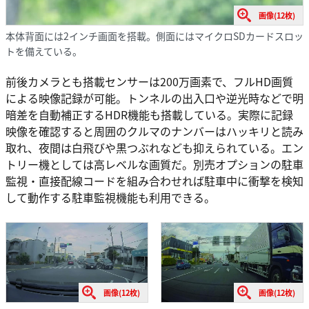
画像(12枚)
本体背面には2インチ画面を搭載。側面にはマイクロSDカードスロッ
トを備えている。
前後カメラとも搭載センサーは200万画素で、フルHD画質
による映像記録が可能。トンネルの出入口や逆光時などで明
暗差を自動補正するHDR機能も搭載している。実際に記録
映像を確認すると周囲のクルマのナンバーはハッキリと読み
取れ、夜間は白飛びや黒つぶれなども抑えられている。エン
トリー機としては高レベルな画質だ。別売オプションの駐車
監視・直接配線コードを組み合わせれば駐車中に衝撃を検知
して動作する駐車監視機能も利用できる。
画像(12枚)
画像(12枚)