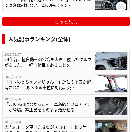
では窓は割れない。2000円以下で…
もっと見る
人気記事ランキング(全体)
2026/08/07
64年前、軽自動車の常識を大きく覆したクルマ
があった。「軽自動車であることを…
2026/08/04
「コレめっちゃいいじゃん！」運転の不安が解
消された！ あらゆる車種に対応。死…
2026/08/06
「この発想はなかった…」革新的なフロアマッ
トが登場。純正品をそのまま活かせる…
2026/08/04
大人気トヨタ車「完成度がスゴイ…」釣り竿、