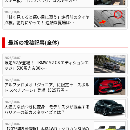
スキー板、ゴルフバッグ、なんでもオ…
2026/08/07
「甘く見てると痛い目に遭う」走行前のタイヤ
点検。絶対にやって！ 過酷な夏場は…
最新の投稿記事(全体)
2026/08/07
限定M2が登場！「BMW M2 CS エディションエ
ッジ」530馬力＆30k…
2026/08/07
アルファロメオ「ジュニア」に限定車「スポル
ト スペチアーレ」登場【525万円…
2026/08/07
大迫力な顔つきに変身！モデリスタが提案する
ハリアーの新カスタマイズとは？
2026/08/07
【2026年8月最新】本格4WD・クロカンSUVの