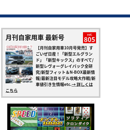
月刊自家用車 最新号
vol.
805
【月刊自家用車10月号発売】す
ごいぜ日産！「新型エルグラン
ド」「新型キックス」のすべて/
新型レヴォーグレイバック全研
究/新型フィット＆N-BOX最新情
報/最新注目モデル攻略大作戦/新
車値引き生情報etc.
→ 詳しくは
こちら