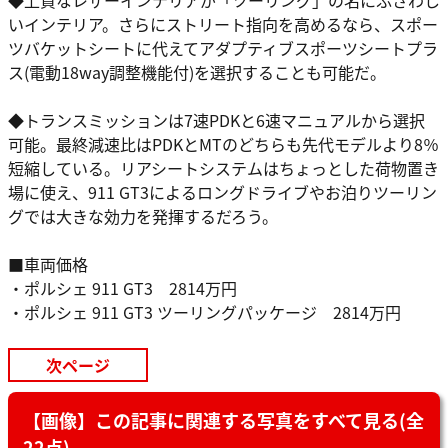
◆上質なレザーインテリアが「ツーリング」の名にふさわし
いインテリア。さらにストリート指向を高めるなら、スポー
ツバケットシートに代えてアダプティブスポーツシートプラ
ス(電動18way調整機能付)を選択することも可能だ。
◆トランスミッションは7速PDKと6速マニュアルから選択
可能。最終減速比はPDKとMTのどちらも先代モデルより8％
短縮している。リアシートシステムはちょっとした荷物置き
場に使え、911 GT3によるロングドライブやお泊りツーリン
グでは大きな効力を発揮するだろう。
■車両価格
・ポルシェ 911 GT3 2814万円
・ポルシェ 911 GT3 ツーリングパッケージ 2814万円
次ページ
【画像】この記事に関連する写真をすべて見る(全
22点)