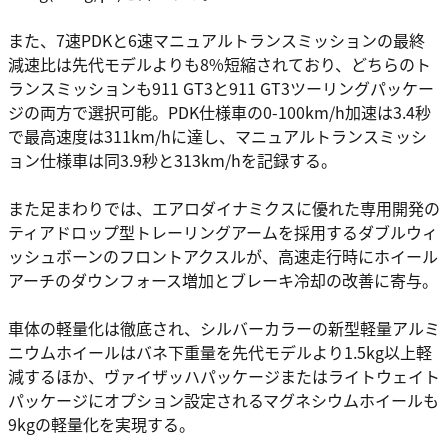
また、7速PDKと6速マニュアルトランスミッションの最終
減速比は先代モデルよりも8%短縮されており、どちらのト
ランスミッションも911 GT3と911 GT3ツーリングパッケー
ジの両方で選択可能。PDK仕様車の0-100km/h加速は3.4秒
で最高速度は311km/hに達し、マニュアルトランスミッシ
ョン仕様車は同3.9秒と313km/hを記録する。
また足まわりでは、エアロダイナミクスに優れた専用開発の
ティアドロップ型トレーリングアームを採用するダブルウィ
ッシュボーンのフロントアクスルが、高速走行時にホイール
アーチのダウンフォース増加とブレーキ冷却の改善に寄与。
車体の軽量化は徹底され、シルバーカラーの新型軽量アルミ
ニウムホイールはバネ下重量を先代モデルより1.5kg以上軽
減するほか、ヴァイザッハパッケージまたはライトウェイト
パッケージにオプション設定されるマグネシウムホイールも
9kgの軽量化を実現する。