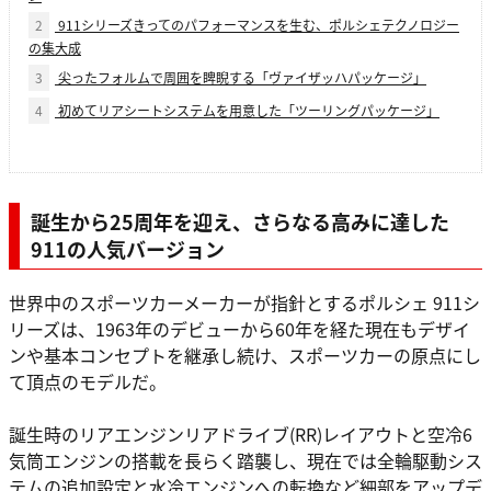
2
911シリーズきってのパフォーマンスを生む、ポルシェテクノロジー
の集大成
3
尖ったフォルムで周囲を睥睨する「ヴァイザッハパッケージ」
4
初めてリアシートシステムを用意した「ツーリングパッケージ」
誕生から25周年を迎え、さらなる高みに達した
911の人気バージョン
世界中のスポーツカーメーカーが指針とするポルシェ 911シ
リーズは、1963年のデビューから60年を経た現在もデザイ
ンや基本コンセプトを継承し続け、スポーツカーの原点にし
て頂点のモデルだ。
誕生時のリアエンジンリアドライブ(RR)レイアウトと空冷6
気筒エンジンの搭載を長らく踏襲し、現在では全輪駆動シス
テムの追加設定と水冷エンジンへの転換など細部をアップデ