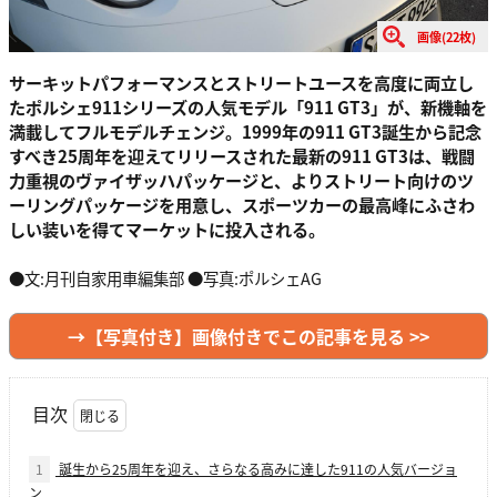
画像(22枚)
サーキットパフォーマンスとストリートユースを高度に両立し
たポルシェ911シリーズの人気モデル「911 GT3」が、新機軸を
満載してフルモデルチェンジ。1999年の911 GT3誕生から記念
すべき25周年を迎えてリリースされた最新の911 GT3は、戦闘
力重視のヴァイザッハパッケージと、よりストリート向けのツ
ーリングパッケージを用意し、スポーツカーの最高峰にふさわ
しい装いを得てマーケットに投入される。
●文:月刊自家用車編集部 ●写真:ポルシェAG
→【写真付き】画像付きでこの記事を見る >>
目次
1
誕生から25周年を迎え、さらなる高みに達した911の人気バージョ
ン