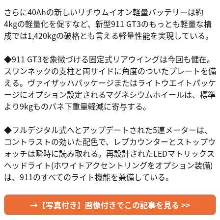
さらに40Ahの新しいリチウムイオン軽量バッテリーは約
4kgの軽量化を促すなど、新型911 GT3のもっとも軽量な構
成では1,420kgの破格とも言える軽量性能を実現している。
◆911 GT3を象徴づける固定式リアウイングは今回も健在。
スワンネックの支柱と両サイドに角度のついたプレートを備
える。ヴァイザッハパッケージまたはライトウエイトパッケ
ージにオプション設定されるマグネシウムホイールは、標準
より9kgものバネ下重量軽減に寄与する。
◆フルデジタル式へとアップデートされた5連メーターは、
コントラストの効いた配色で、レブカウンターとストップウ
ォッチは瞬時に読み取れる。再設計されたLEDマトリックス
ヘッドライト(ホワイトアクセントリングをオプション装備)
は、911のすべてのライト機能を兼備している。
→【写真付き】画像付きでこの記事を見る >>