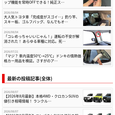
ップ機能を常時OFFできる！純正ス…
2026/08/04
大人気トヨタ車「完成度がスゴイ…」釣り竿、
スキー板、ゴルフバッグ、なんでもオ…
2026/08/04
「コレめっちゃいいじゃん！」運転の不安が解
消された！ あらゆる車種に対応。死…
2026/07/21
「マジ？ 車内温度50℃→25℃」ドンキの情熱価
格カー用品を検証。さすがのア…
最新の投稿記事(全体)
2026/08/07
【2026年8月最新】本格4WD・クロカンSUVの
値引き相場情報！ ランクル…
2026/08/07