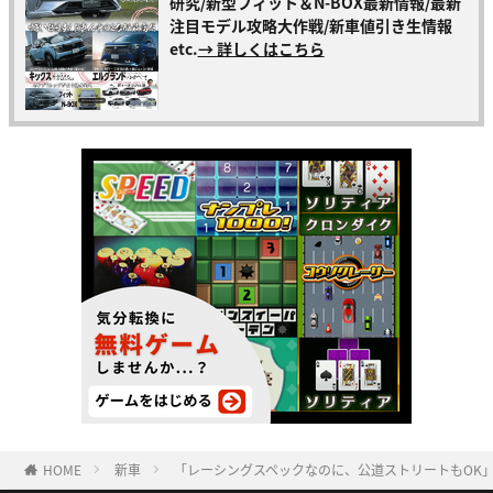
研究/新型フィット＆N-BOX最新情報/最新
注目モデル攻略大作戦/新車値引き生情報
etc.
→ 詳しくはこちら
HOME
新車
「レーシングスペックなのに、公道ストリートもOK」超