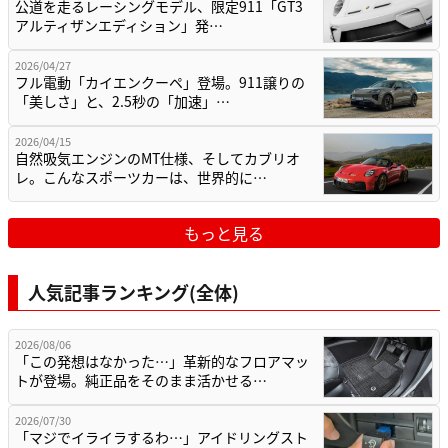
公道を走るレーシングモデル、限定911「GT3
アルティザンエディション」発…
2026/04/27
フル電動「カイエンクーペ」登場。911譲りの
「美しさ」と、2.5秒の「加速」…
2026/04/15
自然吸気エンジンのMT仕様、そしてカブリオ
レ。こんなスポーツカーは、世界的に…
もっと見る
人気記事ランキング(全体)
2026/08/06
「この発想はなかった…」革新的なフロアマッ
トが登場。純正品をそのまま活かせる…
2026/07/30
「マジでイライラするわ…」アイドリングスト