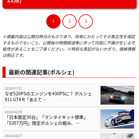
1
2
3
※掲載内容は公開日時点のものであり、将来にわたってその真正性を保証
するものでないこと、公開後の時間経過等に伴って内容に不備が生じる可
能性があることをご了承ください。※特別な表記がないかぎり、価格情報
は税込です。
最新の関連記事(ポルシェ)
2026/07/31
なぜ520PSのエンジンを430PSに？ ポルシェ
911 GT4 R「あえて…
2026/06/29
「日本限定30台」「マンタイキット標準」
「5357万円」限定ポルシェの極み、…
2026/04/27