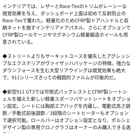
インテリアでは、レザーとRace-Texのトリムがレーシーな
視覚効果を与え、ダッシュボード上面は初めて反射防止の
Race-Texで覆わた。軽量化のためCFRP製ドアハンドルと収
納ネットを施すインテリアドアパネル、さらにオプションで
CFRP製ロールケージやマグネシウム軽量鍛造ホイールも用
意されている。
◆ストリートよりもサーキットユースを優先したアグレッシ
ブなエクステリアがヴァイザッハパッケージの特徴。強力な
ダウンフォースを生む大型リアウイングは視覚効果も絶大
で、911シリーズきっての戦闘的ファルムが印象的だ。
◆新型911 GT3では可倒式バックレストとCFRP製シートシ
ェルを備えた新しい軽量スポーツバケットシートをオプショ
ン設定。シートには胸部エアバッグを内蔵し、電動式高さ調
節／手動式前後調節／3段階のシートヒーターもオプション
で選択可能。ロールバーはオプション設定となり、ポルシェ
デザイン製の専用クロノグラフはオーナーのみ購入できる逸