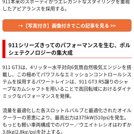
911本来のスポーティかつエレガントなスタイリングを重視
したアピアランスを採用する。
→【写真付き】画像付きでこの記事を見る >>
911シリーズきってのパフォーマンスを生む、ポル
シェテクノロジーの集大成
911 GT3は、4リッター水平対向6気筒自然吸気エンジンを搭
載し、この極めてパワフルなエミッションコントロールシス
テムを採用するパワートレインは、911 GT3 RS譲りのシャ
ープなカムシャフトを用いることで高回転域におけるダイナ
ミックなパフォーマンスを発揮。
流量を最適化した各スロットルバルブと最適化されたオイル
クーラーの恩恵により、最高出力は375kW(510ps)を発生。
もっとも軽い車両構成でのパワー／ウエイトレシオはわずか
3.8kg(2.8kg/ps)を計上する。