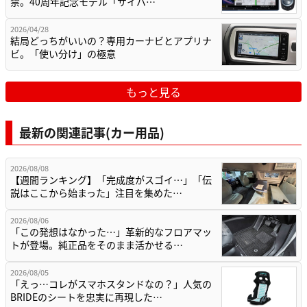
禁。40周年記念モデル「サイバ…
2026/04/28
結局どっちがいいの？専用カーナビとアプリナ
ビ。「使い分け」の極意
もっと見る
最新の関連記事(カー用品)
2026/08/08
【週間ランキング】「完成度がスゴイ…」「伝
説はここから始まった」注目を集めた…
2026/08/06
「この発想はなかった…」革新的なフロアマッ
トが登場。純正品をそのまま活かせる…
2026/08/05
「えっ…コレがスマホスタンドなの？」人気の
BRIDEのシートを忠実に再現した…