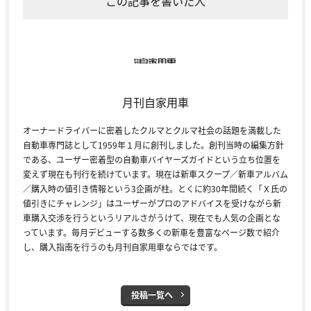
この記事を書いた人
月刊自家用車
オーナードライバーに密着したクルマとクルマ社会の話題を満載した
自動車専門誌として1959年１月に創刊しました。創刊当時の編集方針
である、ユーザー密着型の自動車バイヤーズガイドという立ち位置を
変えず現在も刊行を続けています。現在は新車スクープ／新車アルバム
／購入時の値引き情報という3企画が柱。とくに約30年間続く「Ｘ氏の
値引きにチャレンジ」はユーザーがプロのアドバイスを受けながら新
車購入交渉を行うというリアルさがうけて、現在でも人気の企画とな
っています。毎月デビューする数多くの新車を豊富なページ数で紹介
し、購入指南を行うのも月刊自家用車ならではです。
投稿一覧へ