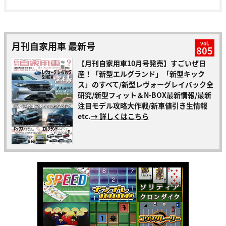
月刊自家用車 最新号
vol.
805
【月刊自家用車10月号発売】すごいぜ日
産！「新型エルグランド」「新型キック
ス」のすべて/新型レヴォーグレイバック全
研究/新型フィット＆N-BOX最新情報/最新
注目モデル攻略大作戦/新車値引き生情報
etc.
→ 詳しくはこちら