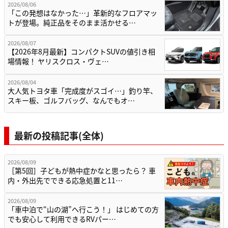
2026/08/06
「この発想はなかった…」革新的なフロアマッ
トが登場。純正品をそのまま活かせる…
2026/08/07
【2026年8月最新】コンパクトSUVの値引き相
場情報！ ヤリスクロス・ヴェ…
2026/08/04
大人気トヨタ車「完成度がスゴイ…」釣り竿、
スキー板、ゴルフバッグ、なんでもオ…
最新の投稿記事(全体)
2026/08/09
［第5回］子どもが熱中症かなと思ったら？ 車
内・外出先でできる応急処置と11…
2026/08/09
「車中泊で“山の湖”へ行こう！」 はじめての方
でも安心して利用できるRVパー…