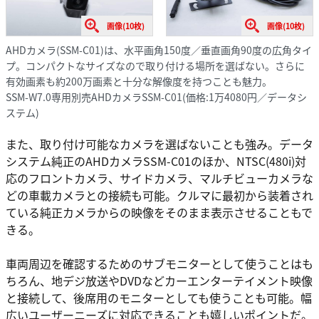
画像(10枚)
画像(10枚)
AHDカメラ(SSM-C01)は、水平画角150度／垂直画角90度の広角タイ
プ。コンパクトなサイズなので取り付ける場所を選ばない。さらに
有効画素も約200万画素と十分な解像度を持つことも魅力。
SSM-W7.0専用別売AHDカメラSSM-C01(価格:1万4080円／データシ
ステム)
また、取り付け可能なカメラを選ばないことも強み。データ
システム純正のAHDカメラSSM-C01のほか、NTSC(480i)対
応のフロントカメラ、サイドカメラ、マルチビューカメラな
どの車載カメラとの接続も可能。クルマに最初から装着され
ている純正カメラからの映像をそのまま表示させることもで
きる。
車両周辺を確認するためのサブモニターとして使うことはも
ちろん、地デジ放送やDVDなどカーエンターテイメント映像
と接続して、後席用のモニターとしても使うことも可能。幅
広いユーザーニーズに対応できることも嬉しいポイントだ。