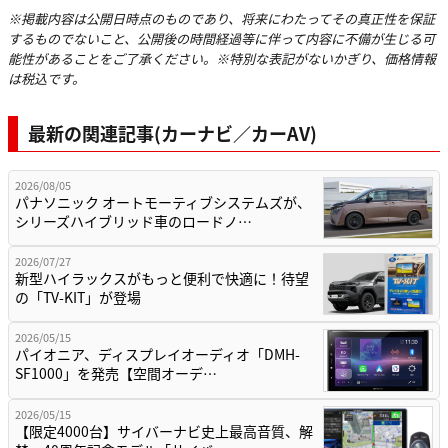
※掲載内容は公開日時点のものであり、将来にわたってその真正性を保証
するものでないこと、公開後の時間経過等に伴って内容に不備が生じる可
能性があることをご了承ください。※特別な表記がないかぎり、価格情報
は税込です。
最新の関連記事(カーナビ／カーAV)
2026/08/05
パナソニック オートモーティブシステムズが、
シリーズハイブリッド車のロードノ…
2026/07/27
新型ハイラックスがもっと便利で快適に！待望
の「TV-KIT」が登場
2026/05/15
パイオニア、ディスプレイオーディオ「DMH-
SF1000」を発売【空間オーデ…
2026/05/15
【限定4000台】サイバーナビ史上最高音質、解