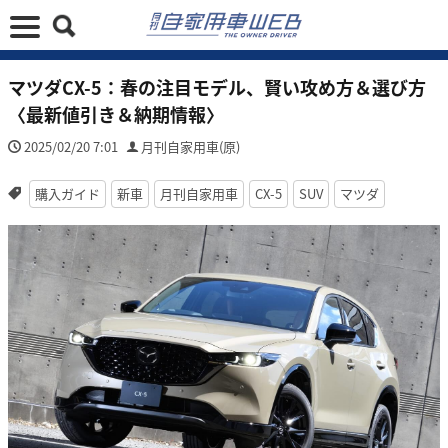
マツダCX-5：春の注目モデル、賢い攻め方＆選び方
〈最新値引き＆納期情報〉
2025/02/20 7:01
月刊自家用車(原)
購入ガイド
新車
月刊自家用車
CX-5
SUV
マツダ