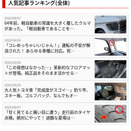
人気記事ランキング(全体)
2026/08/07
64年前、軽自動車の常識を大きく覆したクルマ
があった。「軽自動車であることを…
2026/08/04
「コレめっちゃいいじゃん！」運転の不安が解
消された！ あらゆる車種に対応。死…
2026/08/06
「この発想はなかった…」革新的なフロアマッ
トが登場。純正品をそのまま活かせる…
2026/08/04
大人気トヨタ車「完成度がスゴイ…」釣り竿、
スキー板、ゴルフバッグ、なんでもオ…
2026/08/07
「甘く見てると痛い目に遭う」走行前のタイヤ
点検。絶対にやって！ 過酷な夏場は…