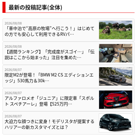
最新の投稿記事(全体)
2026/08/08
「車中泊で“高原の牧場”へ行こう！」はじめて
の方でも安心して利用できるRVパ…
2026/08/08
【週間ランキング】「完成度がスゴイ…」「伝
説はここから始まった」注目を集めた…
2026/08/07
限定M2が登場！「BMW M2 CS エディションエ
ッジ」530馬力＆30k…
2026/08/07
アルファロメオ「ジュニア」に限定車「スポル
ト スペチアーレ」登場【525万円…
2026/08/07
大迫力な顔つきに変身！モデリスタが提案する
ハリアーの新カスタマイズとは？