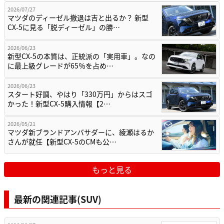
2026/07/27
マツダのディーゼル撤退は吉と出るか？ 新型
CX-5に見る「脱ディーゼル」の勝…
2026/06/23
新型CX-5の本質は、正統派の「実用車」。なの
に最上級グレードが65％を占め…
2026/06/23
スタート好調、やはり「330万円」からはスゴ
かった！新型CX-5購入情報【2…
2026/05/21
マツダ新ブランドアンバサダーに、綾瀬はるか
さんが就任【新型CX-5のCMも公…
もっと見る
最新の関連記事(SUV)