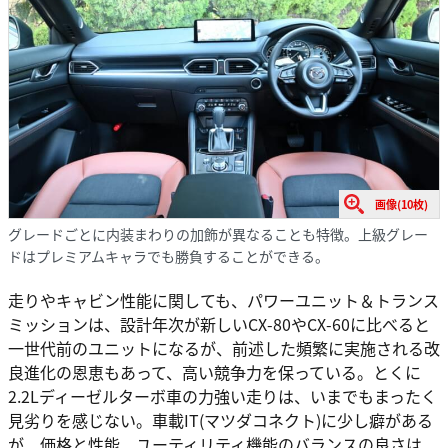
画像(10枚)
グレードごとに内装まわりの加飾が異なることも特徴。上級グレー
ドはプレミアムキャラでも勝負することができる。
走りやキャビン性能に関しても、パワーユニット＆トランス
ミッションは、設計年次が新しいCX-80やCX-60に比べると
一世代前のユニットになるが、前述した頻繁に実施される改
良進化の恩恵もあって、高い競争力を保っている。とくに
2.2Lディーゼルターボ車の力強い走りは、いまでもまったく
見劣りを感じない。車載IT(マツダコネクト)に少し癖がある
が、価格と性能、ユーティリティ機能のバランスの良さは、