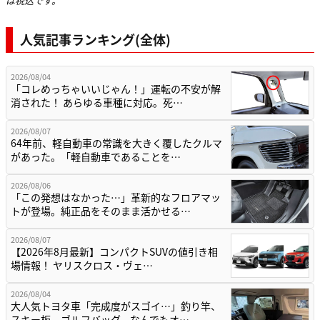
は税込です。
人気記事ランキング(全体)
2026/08/04
「コレめっちゃいいじゃん！」運転の不安が解
消された！ あらゆる車種に対応。死…
2026/08/07
64年前、軽自動車の常識を大きく覆したクルマ
があった。「軽自動車であることを…
2026/08/06
「この発想はなかった…」革新的なフロアマッ
トが登場。純正品をそのまま活かせる…
2026/08/07
【2026年8月最新】コンパクトSUVの値引き相
場情報！ ヤリスクロス・ヴェ…
2026/08/04
大人気トヨタ車「完成度がスゴイ…」釣り竿、
スキー板、ゴルフバッグ、なんでもオ…