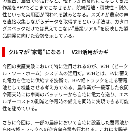
の搬出、農道での走行など、軽トラが日常的にこなしてきた
作業をBEVでどこまでこなせるか、航続距離・積載性・耐久
性といった実用面が問われる試みとなる。スズキが農家の声
を直接収集しながらデータを取得するという手法は、カタロ
グスペックだけでは見えてこない”農業リアル”を反映した製
品開発に向けた姿勢を示している。
クルマが”家電”になる！ V2H活用がカギ
今回の実証実験において特に注目されるのが、V2H（ビーク
ル・ツー・ホーム）システムの活用だ。V2Hとは、EVに蓄え
た電力を住宅に供給する技術で、BEV軽トラックを走る蓄電
池として機能させる考え方である。農作業が一段落した夜間
や雨天時には車両のバッテリーから自宅に電力を送り、エネ
ルギーコストの削減と停電時の備えを同時に実現できる可能
性を秘めている。
さらに今回は、一部の農家において自宅に設置した蓄電池か
らBEV軽トラックへの逆方向充電も行われる。これは太陽光