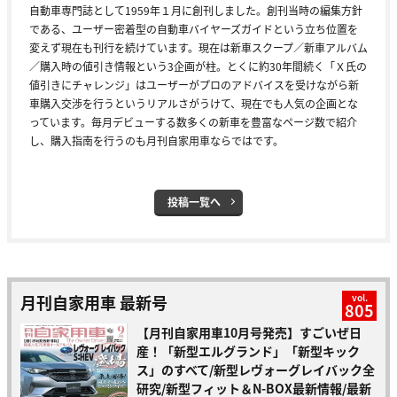
自動車専門誌として1959年１月に創刊しました。創刊当時の編集方針
である、ユーザー密着型の自動車バイヤーズガイドという立ち位置を
変えず現在も刊行を続けています。現在は新車スクープ／新車アルバム
／購入時の値引き情報という3企画が柱。とくに約30年間続く「Ｘ氏の
値引きにチャレンジ」はユーザーがプロのアドバイスを受けながら新
車購入交渉を行うというリアルさがうけて、現在でも人気の企画とな
っています。毎月デビューする数多くの新車を豊富なページ数で紹介
し、購入指南を行うのも月刊自家用車ならではです。
投稿一覧へ
月刊自家用車 最新号
vol.
805
【月刊自家用車10月号発売】すごいぜ日
産！「新型エルグランド」「新型キック
ス」のすべて/新型レヴォーグレイバック全
研究/新型フィット＆N-BOX最新情報/最新