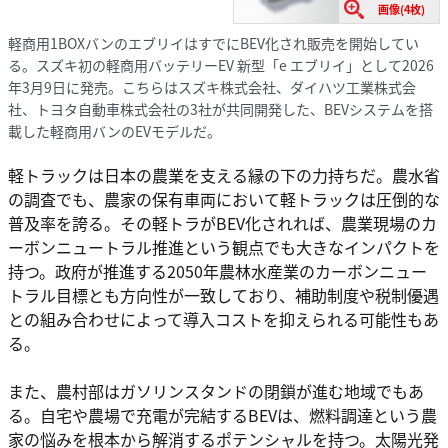
画像(4枚)
軽商用1BOXバンのエブリイはすでにBEV化され販売を開始してい
る。スズキ初の軽商用バッテリーEV 新型「e エブリイ」として2026
年3月9日に発売。こちらはスズキ株式会社、ダイハツ工業株式会
社、トヨタ自動車株式会社の3社が共同開発した、BEVシステムを搭
載した軽商用バンのEVモデルだ。
軽トラックは日本の農業を支える縁の下の力持ちだ。農水省
の調査でも、農家の保有車両において軽トラックは圧倒的な
普及率を誇る。その軽トラがBEV化されれば、農業現場のカ
ーボンニュートラル推進という観点でも大きなインパクトを
持つ。政府が推進する2050年農林水産業のカーボンニュー
トラル目標とも方向性が一致しており、補助制度や税制優遇
との組み合わせによって導入コストを抑えられる可能性もあ
る。
また、農村部はガソリンスタンドの閉鎖が進む地域でもあ
る。自宅や農場で充電が完結するBEVは、燃料調達という農
家の悩みを根本から解消するポテンシャルを持つ。太陽光発