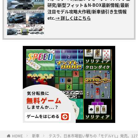
研究/新型フィット＆N-BOX最新情報/最新
注目モデル攻略大作戦/新車値引き生情報
etc.
→ 詳しくはこちら
HOME
新車
テスラ、日本市場狙い撃ちの「モデルY L」発売。127