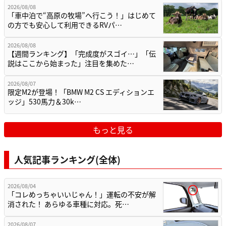
2026/08/08
「車中泊で“高原の牧場”へ行こう！」はじめて
の方でも安心して利用できるRVパ…
2026/08/08
【週間ランキング】「完成度がスゴイ…」「伝
説はここから始まった」注目を集めた…
2026/08/07
限定M2が登場！「BMW M2 CS エディションエ
ッジ」530馬力＆30k…
もっと見る
人気記事ランキング(全体)
2026/08/04
「コレめっちゃいいじゃん！」運転の不安が解
消された！ あらゆる車種に対応。死…
2026/08/07