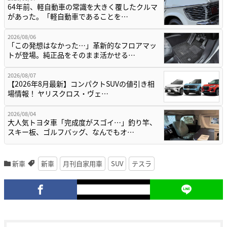
64年前、軽自動車の常識を大きく覆したクルマ
があった。「軽自動車であることを…
2026/08/06
「この発想はなかった…」革新的なフロアマッ
トが登場。純正品をそのまま活かせる…
2026/08/07
【2026年8月最新】コンパクトSUVの値引き相
場情報！ ヤリスクロス・ヴェ…
2026/08/04
大人気トヨタ車「完成度がスゴイ…」釣り竿、
スキー板、ゴルフバッグ、なんでもオ…
新車
新車
月刊自家用車
SUV
テスラ