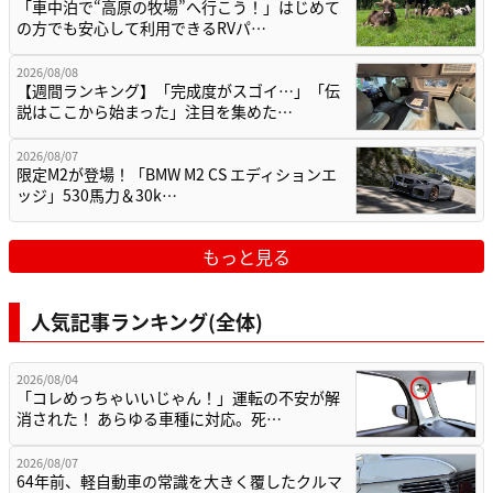
「車中泊で“高原の牧場”へ行こう！」はじめて
の方でも安心して利用できるRVパ…
2026/08/08
【週間ランキング】「完成度がスゴイ…」「伝
説はここから始まった」注目を集めた…
2026/08/07
限定M2が登場！「BMW M2 CS エディションエ
ッジ」530馬力＆30k…
もっと見る
人気記事ランキング(全体)
2026/08/04
「コレめっちゃいいじゃん！」運転の不安が解
消された！ あらゆる車種に対応。死…
2026/08/07
64年前、軽自動車の常識を大きく覆したクルマ