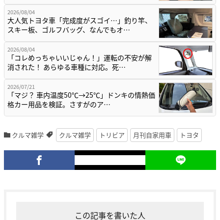
2026/08/04
大人気トヨタ車「完成度がスゴイ…」釣り竿、
スキー板、ゴルフバッグ、なんでもオ…
2026/08/04
「コレめっちゃいいじゃん！」運転の不安が解
消された！ あらゆる車種に対応。死…
2026/07/21
「マジ？ 車内温度50℃→25℃」ドンキの情熱価
格カー用品を検証。さすがのア…
クルマ雑学
クルマ雑学
トリビア
月刊自家用車
トヨタ
この記事を書いた人