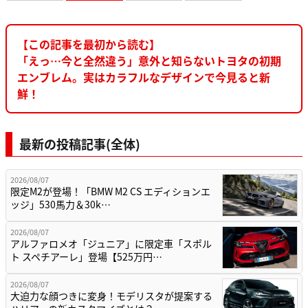
【この記事を最初から読む】
「えっ…今と全然違う」意外と知らないトヨタの初期
エンブレム。実はカラフルなデザインで今見ると新
鮮！
最新の投稿記事(全体)
2026/08/07
限定M2が登場！「BMW M2 CS エディションエ
ッジ」530馬力＆30k…
2026/08/07
アルファロメオ「ジュニア」に限定車「スポル
ト スペチアーレ」登場【525万円…
2026/08/07
大迫力な顔つきに変身！モデリスタが提案する