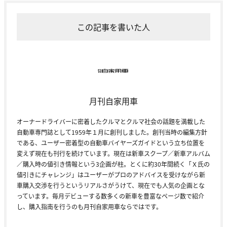
この記事を書いた人
月刊自家用車
オーナードライバーに密着したクルマとクルマ社会の話題を満載した
自動車専門誌として1959年１月に創刊しました。創刊当時の編集方針
である、ユーザー密着型の自動車バイヤーズガイドという立ち位置を
変えず現在も刊行を続けています。現在は新車スクープ／新車アルバム
／購入時の値引き情報という3企画が柱。とくに約30年間続く「Ｘ氏の
値引きにチャレンジ」はユーザーがプロのアドバイスを受けながら新
車購入交渉を行うというリアルさがうけて、現在でも人気の企画とな
っています。毎月デビューする数多くの新車を豊富なページ数で紹介
し、購入指南を行うのも月刊自家用車ならではです。