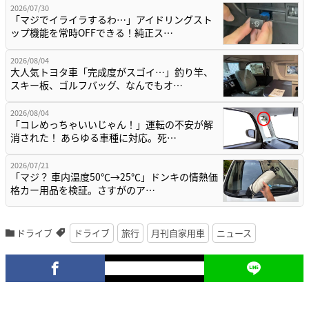
2026/07/30
「マジでイライラするわ…」アイドリングスト
ップ機能を常時OFFできる！純正ス…
2026/08/04
大人気トヨタ車「完成度がスゴイ…」釣り竿、
スキー板、ゴルフバッグ、なんでもオ…
2026/08/04
「コレめっちゃいいじゃん！」運転の不安が解
消された！ あらゆる車種に対応。死…
2026/07/21
「マジ？ 車内温度50℃→25℃」ドンキの情熱価
格カー用品を検証。さすがのア…
ドライブ
ドライブ
旅行
月刊自家用車
ニュース