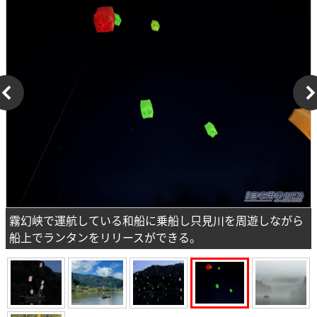
霧幻峡で運航している和船に乗船し只見川を周遊しながら
船上でランタンをリリースができる。