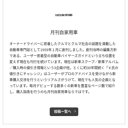
月刊自家用車
オーナードライバーに密着したクルマとクルマ社会の話題を満載した
自動車専門誌として1959年１月に創刊しました。創刊当時の編集方針
である、ユーザー密着型の自動車バイヤーズガイドという立ち位置を
変えず現在も刊行を続けています。現在は新車スクープ／新車アルバム
／購入時の値引き情報という3企画が柱。とくに約30年間続く「Ｘ氏の
値引きにチャレンジ」はユーザーがプロのアドバイスを受けながら新
車購入交渉を行うというリアルさがうけて、現在でも人気の企画とな
っています。毎月デビューする数多くの新車を豊富なページ数で紹介
し、購入指南を行うのも月刊自家用車ならではです。
投稿一覧へ