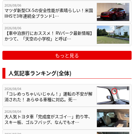
2026/08/06
マツダ新型CX-5の安全性能が素晴らしい！米国
IIHSで3年連続全ブランド1…
2026/08/06
【車中泊旅行におススメ！ RVパーク最新情報】
かつて、「天空の小学校」と呼ば…
もっと見る
人気記事ランキング(全体)
2026/08/04
「コレめっちゃいいじゃん！」運転の不安が解
消された！ あらゆる車種に対応。死…
2026/08/04
大人気トヨタ車「完成度がスゴイ…」釣り竿、
スキー板、ゴルフバッグ、なんでもオ…