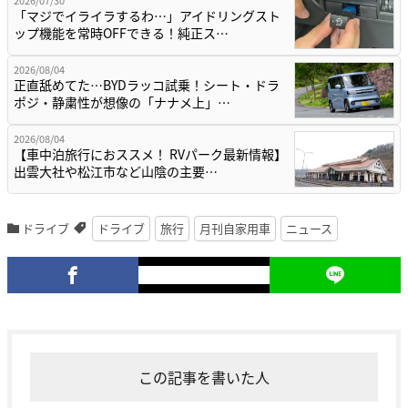
2026/07/30
「マジでイライラするわ…」アイドリングスト
ップ機能を常時OFFできる！純正ス…
2026/08/04
正直舐めてた…BYDラッコ試乗！シート・ドラ
ポジ・静粛性が想像の「ナナメ上」…
2026/08/04
【車中泊旅行におススメ！ RVパーク最新情報】
出雲大社や松江市など山陰の主要…
ドライブ
ドライブ
旅行
月刊自家用車
ニュース
この記事を書いた人