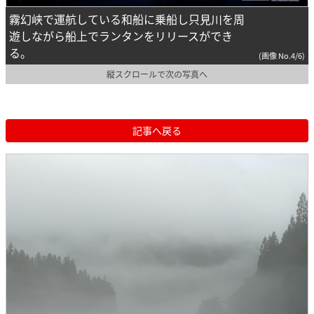
霧幻峡で運航している和船に乗船し只見川を周
遊しながら船上でランタンをリリースができ
る。
(画像 No.4/6)
縦スクロールで次の写真へ
記事へ戻る