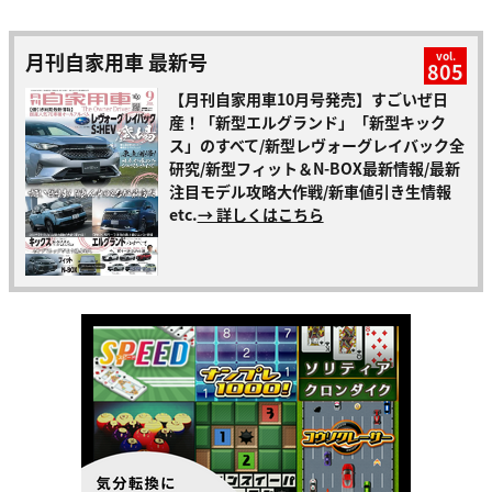
月刊自家用車 最新号
vol.
805
【月刊自家用車10月号発売】すごいぜ日
産！「新型エルグランド」「新型キック
ス」のすべて/新型レヴォーグレイバック全
研究/新型フィット＆N-BOX最新情報/最新
注目モデル攻略大作戦/新車値引き生情報
etc.
→ 詳しくはこちら