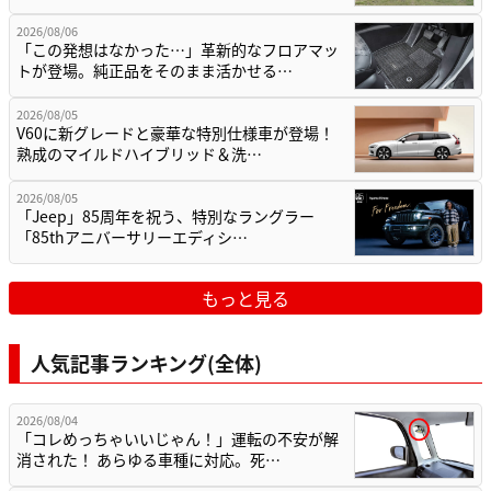
2026/08/06
「この発想はなかった…」革新的なフロアマッ
トが登場。純正品をそのまま活かせる…
2026/08/05
V60に新グレードと豪華な特別仕様車が登場！
熟成のマイルドハイブリッド＆洗…
2026/08/05
「Jeep」85周年を祝う、特別なラングラー
「85thアニバーサリーエディシ…
もっと見る
人気記事ランキング(全体)
2026/08/04
「コレめっちゃいいじゃん！」運転の不安が解
消された！ あらゆる車種に対応。死…