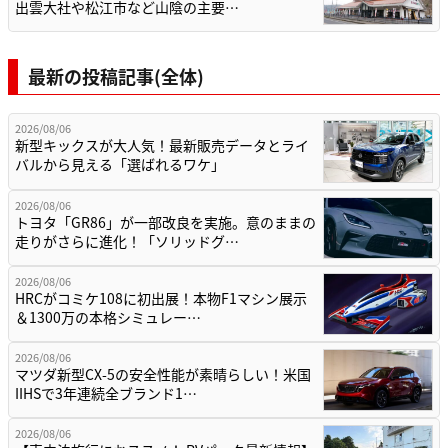
出雲大社や松江市など山陰の主要…
最新の投稿記事(全体)
2026/08/06
新型キックスが大人気！最新販売データとライ
バルから見える「選ばれるワケ」
2026/08/06
トヨタ「GR86」が一部改良を実施。意のままの
走りがさらに進化！「ソリッドグ…
2026/08/06
HRCがコミケ108に初出展！本物F1マシン展示
＆1300万の本格シミュレー…
2026/08/06
マツダ新型CX-5の安全性能が素晴らしい！米国
IIHSで3年連続全ブランド1…
2026/08/06