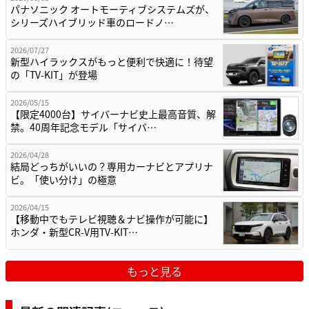
パナソニック オートモーティブシステムズが、
シリーズハイブリッド車のロードノ…
2026/07/27
新型ハイラックスがもっと便利で快適に！待望
の「TV-KIT」が登場
2026/05/15
【限定4000台】サイバーナビ史上最高音質、解
禁。40周年記念モデル「サイバ…
2026/04/28
結局どっちがいいの？専用カーナビとアプリナ
ビ。「使い分け」の極意
2026/04/15
【移動中でもテレビ視聴＆ナビ操作が可能に】
ホンダ・新型CR-V用TV-KIT…
もっと見る