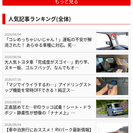
もっと見る
人気記事ランキング(全体)
2026/08/04
「コレめっちゃいいじゃん！」運転の不安が解
消された！ あらゆる車種に対応。死…
2026/08/04
大人気トヨタ車「完成度がスゴイ…」釣り竿、
スキー板、ゴルフバッグ、なんでもオ…
2026/07/30
「マジでイライラするわ…」アイドリングスト
ップ機能を常時OFFできる！純正ス…
2026/08/04
正直舐めてた…BYDラッコ試乗！シート・ドラ
ポジ・静粛性が想像の「ナナメ上」…
2026/08/04
【車中泊旅行におススメ！ RVパーク最新情報】