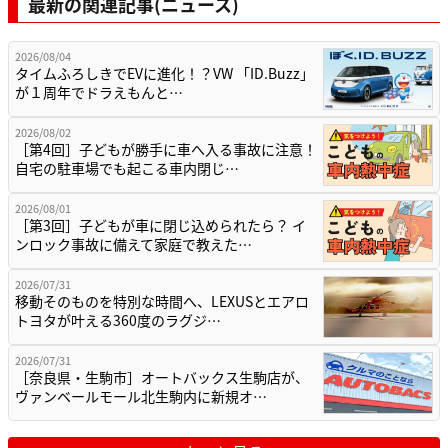
最新の関連記事(ニュース)
2026/08/04
タイムふろしきでEVに進化！？VW 「ID.Buzz」
が１周年でドラえもんと…
2026/08/02
［第4回］子どもが勝手に車へ入る事故に注意！
自宅の駐車場でも起こる車内閉じ…
2026/08/01
［第3回］子どもが車に閉じ込められたら？ イ
ンロック事故に備えて家庭で教えた…
2026/07/31
移動そのものを特別な時間へ、LEXUSとエアロ
トヨタが叶える360度のラグジ…
2026/07/31
［奈良県・生駒市］オートバックス生駒店が、
ヴァンベールモール北生駒内に新規オ…