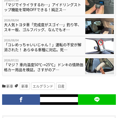
2026/07/30
「マジでイライラするわ…」アイドリングスト
ップ機能を常時OFFできる！純正ス…
2026/08/04
大人気トヨタ車「完成度がスゴイ…」釣り竿、
スキー板、ゴルフバッグ、なんでもオ…
2026/08/04
「コレめっちゃいいじゃん！」運転の不安が解
消された！ あらゆる車種に対応。死…
2026/07/21
「マジ？ 車内温度50℃→25℃」ドンキの情熱価
格カー用品を検証。さすがのア…
新車
新車
エルグランド
日産