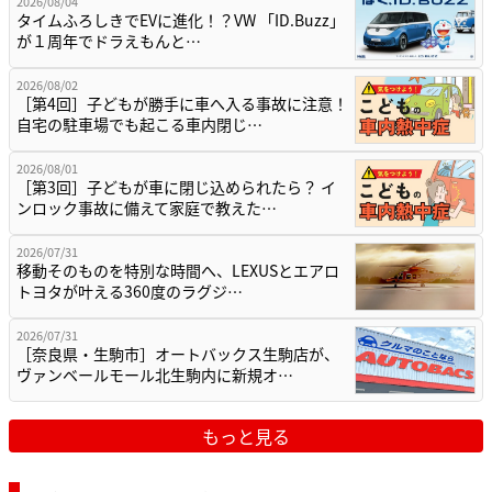
2026/08/04
タイムふろしきでEVに進化！？VW 「ID.Buzz」
が１周年でドラえもんと…
2026/08/02
［第4回］子どもが勝手に車へ入る事故に注意！
自宅の駐車場でも起こる車内閉じ…
2026/08/01
［第3回］子どもが車に閉じ込められたら？ イ
ンロック事故に備えて家庭で教えた…
2026/07/31
移動そのものを特別な時間へ、LEXUSとエアロ
トヨタが叶える360度のラグジ…
2026/07/31
［奈良県・生駒市］オートバックス生駒店が、
ヴァンベールモール北生駒内に新規オ…
もっと見る