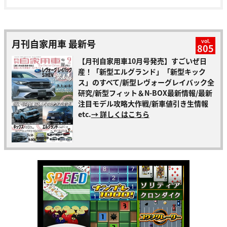
月刊自家用車 最新号
vol.
805
【月刊自家用車10月号発売】すごいぜ日
産！「新型エルグランド」「新型キック
ス」のすべて/新型レヴォーグレイバック全
研究/新型フィット＆N-BOX最新情報/最新
注目モデル攻略大作戦/新車値引き生情報
etc.
→ 詳しくはこちら