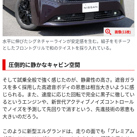
画像(11枚)
水平に伸びたシグネチャーラインが安定感を生む。組子をモチーフ
としたフロントグリルで和のテイストを採り入れている。
圧倒的に静かなキャビン空間
そして試乗全般で強く感じたのが、静粛性の高さ。遮音ガラ
スを多く採用した高遮音ボディの恩恵は相当大きいように感
じられる。また、速度に応じた回転で完全に黒子に徹してい
るというエンジンや、新世代アクティブノイズコントロール
でノイズを予測して先回りで消すという、先進技術の恩恵も
大きいのだろう。
このように新型エルグランドは、走りの面でも「プレミアム