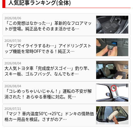
人気記事ランキング(全体)
2026/08/06
「この発想はなかった…」革新的なフロアマッ
トが登場。純正品をそのまま活かせる…
2026/07/30
「マジでイライラするわ…」アイドリングスト
ップ機能を常時OFFできる！純正ス…
2026/08/04
大人気トヨタ車「完成度がスゴイ…」釣り竿、
スキー板、ゴルフバッグ、なんでもオ…
2026/08/04
「コレめっちゃいいじゃん！」運転の不安が解
消された！ あらゆる車種に対応。死…
2026/07/21
「マジ？ 車内温度50℃→25℃」ドンキの情熱価
格カー用品を検証。さすがのア…