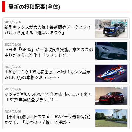
最新の投稿記事(全体)
2026/08/06
新型キックスが大人気！最新販売データとライ
バルから見える「選ばれるワケ」
2026/08/06
トヨタ「GR86」が一部改良を実施。意のままの
走りがさらに進化！「ソリッドグ…
2026/08/06
HRCがコミケ108に初出展！本物F1マシン展示
＆1300万の本格シミュレー…
2026/08/06
マツダ新型CX-5の安全性能が素晴らしい！米国
IIHSで3年連続全ブランド1…
2026/08/06
【車中泊旅行におススメ！ RVパーク最新情報】
かつて、「天空の小学校」と呼ば…