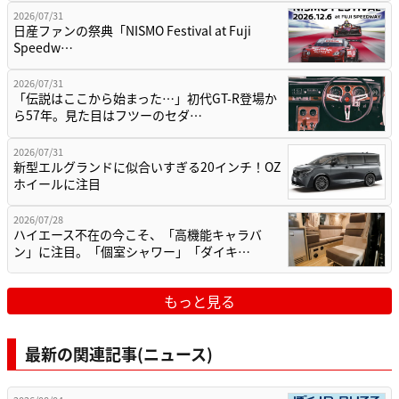
2026/07/31
日産ファンの祭典「NISMO Festival at Fuji
Speedw…
2026/07/31
「伝説はここから始まった…」初代GT-R登場か
ら57年。見た目はフツーのセダ…
2026/07/31
新型エルグランドに似合いすぎる20インチ！OZ
ホイールに注目
2026/07/28
ハイエース不在の今こそ、「高機能キャラバ
ン」に注目。「個室シャワー」「ダイキ…
もっと見る
最新の関連記事(ニュース)