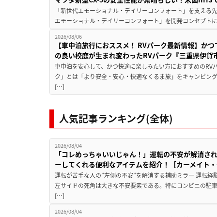
「新世代エモーショナル・デイリーコンフォート」を支える先進安
エモーショナル・デイリーコンフォート」を開発コンセプトに
2026/08/06
【車中泊旅行におススメ！ RVパーク最新情報】か
の良い校庭が生まれ変わったRVパーク『三重県伊賀市
車中泊を安心して、かつ快適に楽しみたい方におすすめのRVパ
ク」とは「より安全・安心・快適なくるま旅」をキャンピン
[…]
人気記事ランキング(全体)
2026/08/04
「コレめっちゃいいじゃん！」運転の不安が解消され
ーしてくれる便利なアイテムを紹介！［カーメイト・CZ
運転が苦手な人の”左側の不安”を解消する補助ミラー 運転経
左サイドの死角は大きな不安要素である。特にコンビニの駐
[…]
2026/08/04