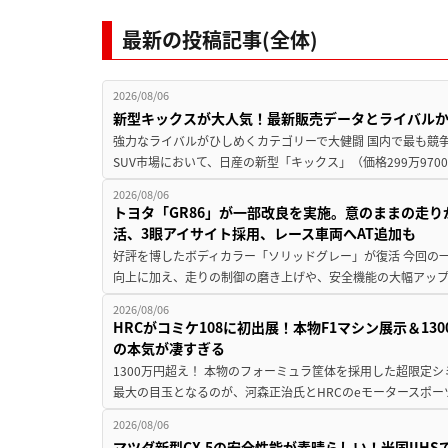
最新の投稿記事(全体)
2026/08/06
新型キックスが大人気！最新販売データとライバル
強力なライバルがひしめくカテゴリーで大健闘 国内で最も競
SUV市場において、日産の新型「キックス」（価格299万9700～
2026/08/06
トヨタ「GR86」が一部改良を実施。意のままの走
活、3眼アイサイト採用、レース車両へAT追加も
好評を博したボディカラー「ソリッドグレー」が復活 今回の
向上に加え、走りの制御の磨き上げや、安全機能の大幅アップデー
2026/08/06
HRCがコミケ108に初出展！本物F1マシン展示＆1
の本気が凄すぎる
1300万円超え！ 本物のフォーミュラ筐体を採用した超限定
最大の目玉となるのが、河森正治氏とHRCのeモータースポー
2026/08/06
マツダ新型CX-5の安全性能が素晴らしい！米国IIH