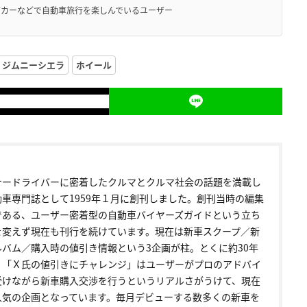
グカーなどで自動車旅行を楽しんでいるユーザー
ジムニーシエラ
ホイール
ナードライバーに密着したクルマとクルマ社会の話題を満載し
動車専門誌として1959年１月に創刊しました。創刊当時の編集
である、ユーザー密着型の自動車バイヤーズガイドという立ち
を変えず現在も刊行を続けています。現在は新車スクープ／新
ルバム／購入時の値引き情報という3企画が柱。とくに約30年
く「Ｘ氏の値引きにチャレンジ」はユーザーがプロのアドバイ
受けながら新車購入交渉を行うというリアルさがうけて、現在
人気の企画となっています。毎月デビューする数多くの新車を