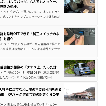
板、ゴルフバッグ、なんでもオッケー。
、無敵の相棒。
 キャンピングカー選びにおいて、多くのドライ
だ。広々としたキャブコンバージョンは魅力的だ
能を常時OFFできる！純正スイッチのよ
ー］を紹介！
のドライブで気になるのが、車内温度の上昇であ
込んだ直後は強力なエアコンによる冷却が欠かせ
・静粛性が想像の「ナナメ上」だった話
ッコ（RACCO）は、中国のBEV（電気自動車）
たスーパーハイト系の軽乗用BEVで[…]
雲大社や松江市など山陰の主要観光地を巡る
市／RVパーク 雲南市道の駅さくらの里
ーク 日本RV協会が推し進めている「RVパー