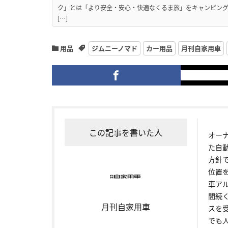
ク」とは「より安全・安心・快適なくるま旅」をキャンピン
[…]
用品
ジムニーノマド
カー用品
月刊自家用車
この記事を書いた人
オー
た自
方針
位置
車ア
間続
月刊自家用車
スを
でも