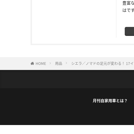
豊富
はで
HOME
用品
シエラ／ノマドの足元が変わる！ 17
月刊自家用車とは？