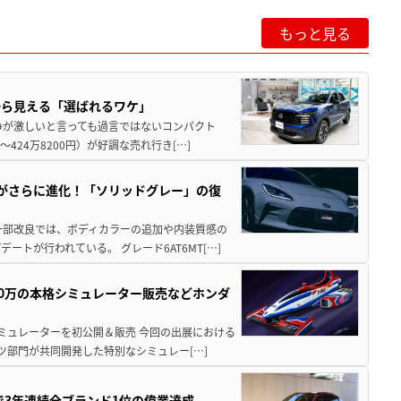
もっと見る
から見える「選ばれるワケ」
争が激しいと言っても過言ではないコンパクト
424万8200円）が好調な売れ行き[…]
りがさらに進化！「ソリッドグレー」の復
一部改良では、ボディカラーの追加や内装質感の
トが行われている。 グレード6AT6MT[…]
300万の本格シミュレーター販売などホンダ
シミュレーターを初公開＆販売 今回の出展における
ツ部門が共同開発した特別なシミュレー[…]
Sで3年連続全ブランド1位の偉業達成