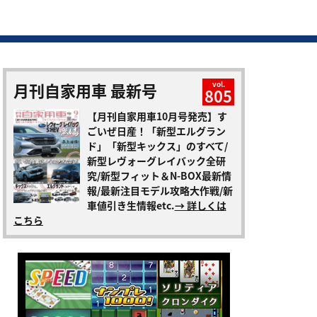
月刊自家用車 最新号
vol.
805
【月刊自家用車10月号発売】す
ごいぜ日産！「新型エルグラン
ド」「新型キックス」のすべて/
新型レヴォーグレイバック全研
究/新型フィット＆N-BOX最新情
報/最新注目モデル攻略大作戦/新
車値引き生情報etc.
→ 詳しくは
こちら