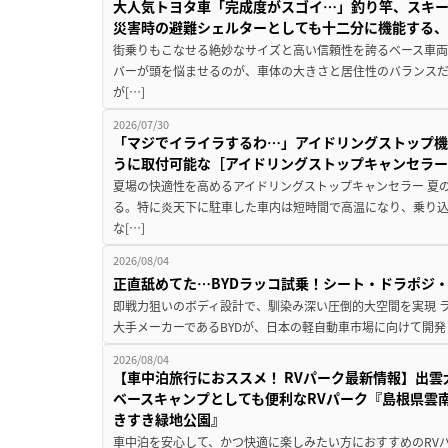
大人気トヨタ車「完成度がスゴイ…」釣り竿、スキー
災害時の避難シェルターとしても十二分に機能する
街乗りもこなせる絶妙なサイズと高い信頼性を誇るベース車両
バーが頭を悩ませるのが、車体の大きさと居住性のバランス
が[…]
2026/07/30
「マジでイライラするわ…」アイドリングストップ機
うに取付可能な［アイドリングストップキャンセラ
夏場の快適性を高めるアイドリングストップキャンセラー 夏
る。特に炎天下に駐車した車内は短時間で高温になり、乗り
な[…]
2026/08/04
正直舐めてた…BYDラッコ試乗！シート・ドラポジ
即戦力狙いのボディ設計で、馴染み深い圧倒的大空間を実現 ラ
大手メーカーであるBYDが、日本の軽自動車市場に向けて開発し
2026/08/04
【車中泊旅行におススメ！ RVパーク最新情報】出
ベースキャンプとしても便利なRVパーク『島根県雲南
きすき緑地公園』
車中泊を安心して、かつ快適に楽しみたい方におすすめのRVパ