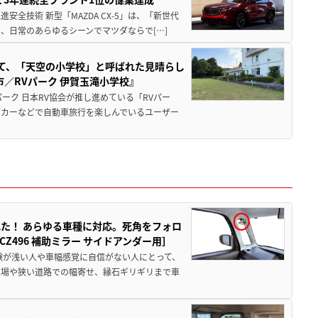
全技術 新型「MAZDA CX-5」は、「新世代
、日常のあらゆるシーンでマツダならで[…]
つて、「天空の小学校」と呼ばれた見晴らし
／RVパーク 伊賀玉滝小学校』
ーク 日本RV協会が推し進めている「RVパー
グカーなどで自動車旅行を楽しんでいるユーザー
た！ あらゆる車種に対応。死角をフォロ
496 補助ミラー サイドアンダー用］
験が浅い人や車幅感覚に自信がない人にとって、
車場や狭い道路での幅寄せ、縁石ギリギリまで車