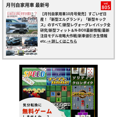
月刊自家用車 最新号
vol.
805
【月刊自家用車10月号発売】すごいぜ日
産！「新型エルグランド」「新型キック
ス」のすべて/新型レヴォーグレイバック全
研究/新型フィット＆N-BOX最新情報/最新
注目モデル攻略大作戦/新車値引き生情報
etc.
→ 詳しくはこちら