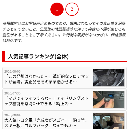
1
2
※掲載内容は公開日時点のものであり、将来にわたってその真正性を保証
するものでないこと、公開後の時間経過等に伴って内容に不備が生じる可
能性があることをご了承ください。※特別な表記がないかぎり、価格情報
は税込です。
人気記事ランキング(全体)
2026/08/06
「この発想はなかった…」革新的なフロアマッ
トが登場。純正品をそのまま活かせる…
2026/07/30
「マジでイライラするわ…」アイドリングスト
ップ機能を常時OFFできる！純正ス…
2026/08/04
大人気トヨタ車「完成度がスゴイ…」釣り竿、
スキー板、ゴルフバッグ、なんでもオ…