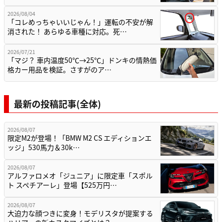
2026/08/04
「コレめっちゃいいじゃん！」運転の不安が解
消された！ あらゆる車種に対応。死…
2026/07/21
「マジ？ 車内温度50℃→25℃」ドンキの情熱価
格カー用品を検証。さすがのア…
最新の投稿記事(全体)
2026/08/07
限定M2が登場！「BMW M2 CS エディションエ
ッジ」530馬力＆30k…
2026/08/07
アルファロメオ「ジュニア」に限定車「スポル
ト スペチアーレ」登場【525万円…
2026/08/07
大迫力な顔つきに変身！モデリスタが提案する