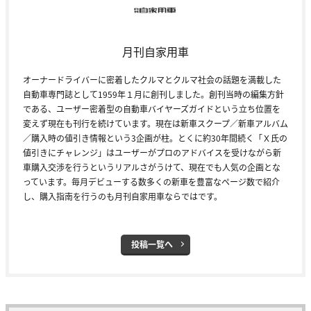
月刊自家用車
オーナードライバーに密着したクルマとクルマ社会の話題を満載した
自動車専門誌として1959年１月に創刊しました。創刊当時の編集方針
である、ユーザー密着型の自動車バイヤーズガイドという立ち位置を
変えず現在も刊行を続けています。現在は新車スクープ／新車アルバム
／購入時の値引き情報という3企画が柱。とくに約30年間続く「Ｘ氏の
値引きにチャレンジ」はユーザーがプロのアドバイスを受けながら新
車購入交渉を行うというリアルさがうけて、現在でも人気の企画とな
っています。毎月デビューする数多くの新車を豊富なページ数で紹介
し、購入指南を行うのも月刊自家用車ならではです。
投稿一覧へ