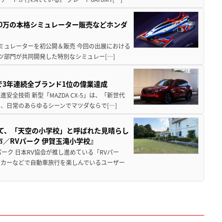
300万の本格シミュレーター販売などホンダ
シミュレーターを初公開＆販売 今回の出展における
ツ部門が共同開発した特別なシミュレー[…]
Sで3年連続全ブランド1位の偉業達成
全技術 新型「MAZDA CX-5」は、「新世代
、日常のあらゆるシーンでマツダならで[…]
つて、「天空の小学校」と呼ばれた見晴らし
／RVパーク 伊賀玉滝小学校』
ーク 日本RV協会が推し進めている「RVパー
グカーなどで自動車旅行を楽しんでいるユーザー