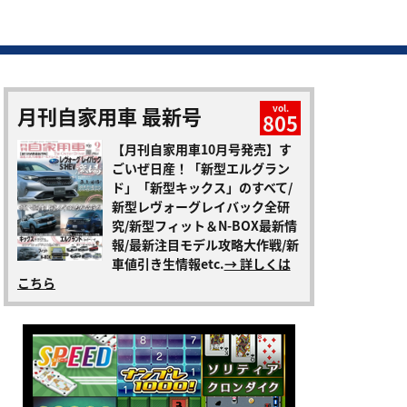
月刊自家用車 最新号
vol.
805
【月刊自家用車10月号発売】す
ごいぜ日産！「新型エルグラン
ド」「新型キックス」のすべて/
新型レヴォーグレイバック全研
究/新型フィット＆N-BOX最新情
報/最新注目モデル攻略大作戦/新
車値引き生情報etc.
→ 詳しくは
こちら