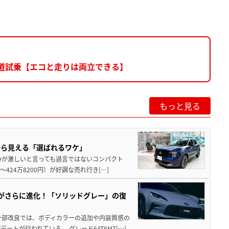
公道試乗【エコと走りは両立できる】
もっと見る
から見える「選ばれるワケ」
争が激しいと言っても過言ではないコンパクト
424万8200円）が好調な売れ行き[…]
りがさらに進化！「ソリッドグレー」の復
一部改良では、ボディカラーの追加や内装質感の
トが行われている。 グレード6AT6MT[…]