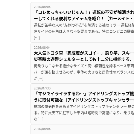
2026/08/04
「コレめっちゃいいじゃん！」運転の不安が解消され
ーしてくれる便利なアイテムを紹介！［カーメイト・CZ
運転が苦手な人の”左側の不安”を解消する補助ミラー 運転経
左サイドの死角は大きな不安要素である。特にコンビニの駐
[…]
2026/08/04
大人気トヨタ車「完成度がスゴイ…」釣り竿、スキー
災害時の避難シェルターとしても十二分に機能する
街乗りもこなせる絶妙なサイズと高い信頼性を誇るベース車両
バーが頭を悩ませるのが、車体の大きさと居住性のバランス
が[…]
2026/07/30
「マジでイライラするわ…」アイドリングストップ機
うに取付可能な［アイドリングストップキャンセラ
夏場の快適性を高めるアイドリングストップキャンセラー 夏
る。特に炎天下に駐車した車内は短時間で高温になり、乗り
な[…]
2026/08/04