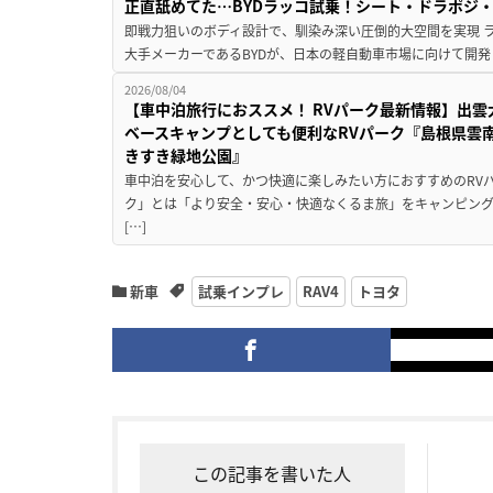
正直舐めてた…BYDラッコ試乗！シート・ドラポジ
即戦力狙いのボディ設計で、馴染み深い圧倒的大空間を実現 ラ
大手メーカーであるBYDが、日本の軽自動車市場に向けて開発し
2026/08/04
【車中泊旅行におススメ！ RVパーク最新情報】出
ベースキャンプとしても便利なRVパーク『島根県雲南
きすき緑地公園』
車中泊を安心して、かつ快適に楽しみたい方におすすめのRVパ
ク」とは「より安全・安心・快適なくるま旅」をキャンピン
[…]
新車
試乗インプレ
RAV4
トヨタ
この記事を書いた人