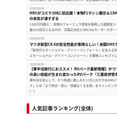
2026/08/06
HRCがコミケ108に初出展！本物F1マシン展示＆1
の本気が凄すぎる
1300万円超え！ 本物のフォーミュラ筐体を採用した超限定
最大の目玉となるのが、河森正治氏とHRCのeモータースポー
2026/08/06
マツダ新型CX-5の安全性能が素晴らしい！米国IIH
「新世代エモーショナル・デイリーコンフォート」を支える先進安
エモーショナル・デイリーコンフォート」を開発コンセプトに
2026/08/06
【車中泊旅行におススメ！ RVパーク最新情報】か
の良い校庭が生まれ変わったRVパーク『三重県伊賀市
車中泊を安心して、かつ快適に楽しみたい方におすすめのRVパ
ク」とは「より安全・安心・快適なくるま旅」をキャンピン
[…]
人気記事ランキング(全体)