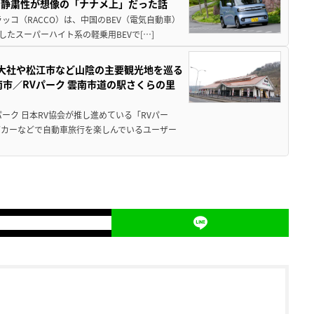
・静粛性が想像の「ナナメ上」だった話
ッコ（RACCO）は、中国のBEV（電気自動車）
たスーパーハイト系の軽乗用BEVで[…]
雲大社や松江市など山陰の主要観光地を巡る
市／RVパーク 雲南市道の駅さくらの里
ーク 日本RV協会が推し進めている「RVパー
グカーなどで自動車旅行を楽しんでいるユーザー