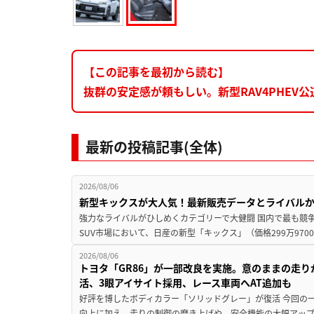
【この記事を最初から読む】
抜群の安定感が頼もしい。新型RAV4PHEV
最新の投稿記事(全体)
2026/08/06
新型キックスが大人気！最新販売データとライバル
強力なライバルがひしめくカテゴリーで大健闘 国内で最も競
SUV市場において、日産の新型「キックス」（価格299万9700～
2026/08/06
トヨタ「GR86」が一部改良を実施。意のままの走
活、3眼アイサイト採用、レース車両へAT追加も
好評を博したボディカラー「ソリッドグレー」が復活 今回の
向上に加え、走りの制御の磨き上げや、安全機能の大幅アップデー