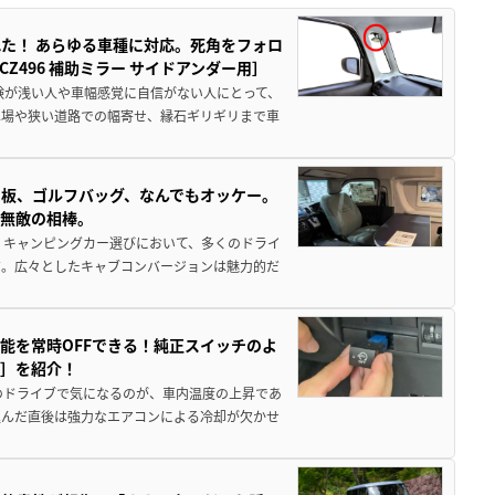
た！ あらゆる車種に対応。死角をフォロ
496 補助ミラー サイドアンダー用］
験が浅い人や車幅感覚に自信がない人にとって、
車場や狭い道路での幅寄せ、縁石ギリギリまで車
板、ゴルフバッグ、なんでもオッケー。
、無敵の相棒。
 キャンピングカー選びにおいて、多くのドライ
だ。広々としたキャブコンバージョンは魅力的だ
能を常時OFFできる！純正スイッチのよ
ー］を紹介！
のドライブで気になるのが、車内温度の上昇であ
込んだ直後は強力なエアコンによる冷却が欠かせ