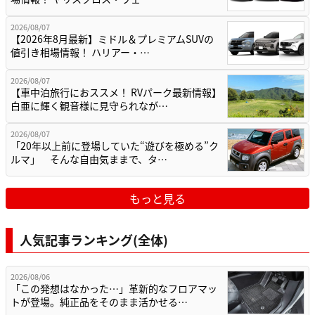
2026/08/07
【2026年8月最新】ミドル＆プレミアムSUVの
値引き相場情報！ ハリアー・…
2026/08/07
【車中泊旅行におススメ！ RVパーク最新情報】
白亜に輝く観音様に見守られなが…
2026/08/07
「20年以上前に登場していた“遊びを極める”ク
ルマ」 そんな自由気ままで、タ…
もっと見る
人気記事ランキング(全体)
2026/08/06
「この発想はなかった…」革新的なフロアマッ
トが登場。純正品をそのまま活かせる…