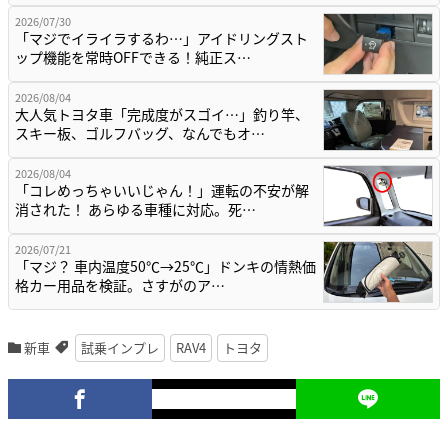
2026/07/30
「マジでイライラするわ…」アイドリングスト
ップ機能を常時OFFできる！純正ス…
2026/08/04
大人気トヨタ車「完成度がスゴイ…」釣り竿、
スキー板、ゴルフバッグ、なんでもオ…
2026/08/04
「コレめっちゃいいじゃん！」運転の不安が解
消された！ あらゆる車種に対応。死…
2026/07/21
「マジ？ 車内温度50℃→25℃」ドンキの情熱価
格カー用品を検証。さすがのア…
新車
試乗インプレ
RAV4
トヨタ