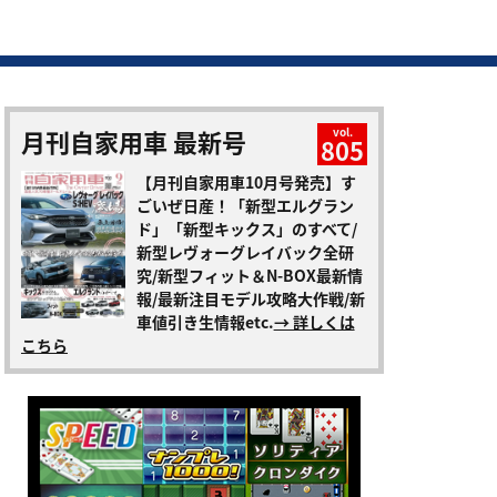
月刊自家用車 最新号
vol.
805
【月刊自家用車10月号発売】す
ごいぜ日産！「新型エルグラン
ド」「新型キックス」のすべて/
新型レヴォーグレイバック全研
究/新型フィット＆N-BOX最新情
報/最新注目モデル攻略大作戦/新
車値引き生情報etc.
→ 詳しくは
こちら