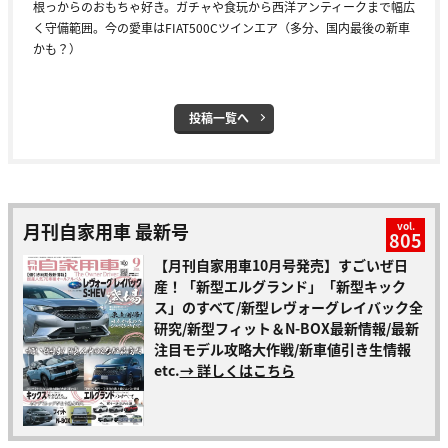
根っからのおもちゃ好き。ガチャや食玩から西洋アンティークまで幅広
く守備範囲。今の愛車はFIAT500Cツインエア（多分、国内最後の新車
かも？）
投稿一覧へ
月刊自家用車 最新号
vol.
805
【月刊自家用車10月号発売】すごいぜ日
産！「新型エルグランド」「新型キック
ス」のすべて/新型レヴォーグレイバック全
研究/新型フィット＆N-BOX最新情報/最新
注目モデル攻略大作戦/新車値引き生情報
etc.
→ 詳しくはこちら