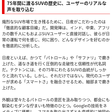
75年間に渡るSUVの歴史に、ユーザーのリアルな
声を取り込む
熾烈なSUV市場で生き残るために、日産がこだわったのは
「徹底的な顧客目線」だ。開発陣は、インド、中東、アフリ
カの数千人にもおよぶSUVユーザーと直接対話し、彼らが日
常の運転で何を感じ、何に困り、どんなデザインを好むのか
を徹底的に分析した。
日産といえば、かつて「パトロール」や「サファリ」で磨き
上げた、道なき道を行く圧倒的な走破性と信頼性が代名詞
だ。テクトンには、その75年にわたるSUVの血統がしっか
りと流れている。しかし、それだけではない。現代のユーザ
ーが求める「スマートさ」を融合させるため、細部まで磨き
上げた。
外観は堂々たるパトロールの意匠を汲み取りつつ、都会にも
馴染むモダンな佇まいも特徴のひとつ。Googleの技術をネ
イティブに搭載し、スマホを取り出さずとも直感的に地図や