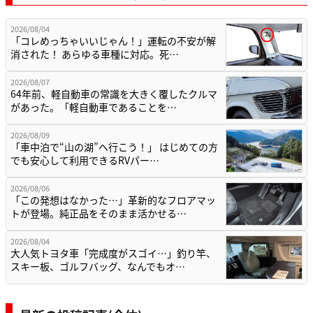
2026/08/04
「コレめっちゃいいじゃん！」運転の不安が解
消された！ あらゆる車種に対応。死…
2026/08/07
64年前、軽自動車の常識を大きく覆したクルマ
があった。「軽自動車であることを…
2026/08/09
「車中泊で“山の湖”へ行こう！」 はじめての方
でも安心して利用できるRVパー…
2026/08/06
「この発想はなかった…」革新的なフロアマッ
トが登場。純正品をそのまま活かせる…
2026/08/04
大人気トヨタ車「完成度がスゴイ…」釣り竿、
スキー板、ゴルフバッグ、なんでもオ…