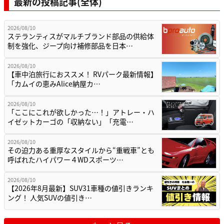
最新の投稿記事(全体)
2026/08/10
ステランティスがマルチブランド部品の供給体
制を強化、ジープ向け補修部品を日本…
2026/08/10
【車中泊旅行におススメ！ RVパーク最新情報】
「カムイの恵みAlice納屋カ…
2026/08/10
「ここにこれが欲しかった…！」アトレー・ハ
イゼットカーゴの「収納ない」「充電…
2026/08/10
その迫力ある重厚なスタイルから“重戦車”とも
呼ばれたハイパワー４WDスポーツ…
2026/08/10
【2026年8月最新】SUV31車種の値引きランキ
ング！ 人気SUVの値引き…