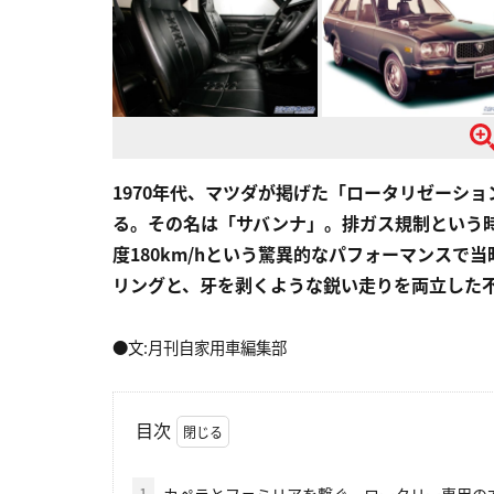
1970年代、マツダが掲げた「ロータリゼーシ
る。その名は「サバンナ」。排ガス規制という時
度180km/hという驚異的なパフォーマンス
リングと、牙を剥くような鋭い走りを両立した
●文:月刊自家用車編集部
目次
1
カペラとファミリアを繋ぐ、ロータリー専用の