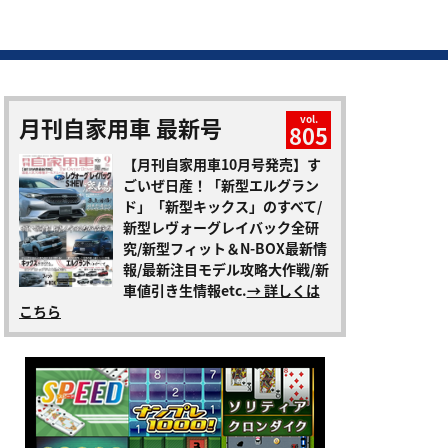
月刊自家用車 最新号
vol.
805
【月刊自家用車10月号発売】す
ごいぜ日産！「新型エルグラン
ド」「新型キックス」のすべて/
新型レヴォーグレイバック全研
究/新型フィット＆N-BOX最新情
報/最新注目モデル攻略大作戦/新
車値引き生情報etc.
→ 詳しくは
こちら