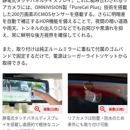
静電式タッチパネルディスプレイ。これに組み合わされるリ
アカメラには、OMNIVISION製「PureCel Plus」技術を搭載
した200万画素のCMOSセンサーを搭載する。さらに明暗差
を自動で補正するHDR機能を備えることで、夜間の暗い道路
や雨天、トンネルの出入り口などでも白飛びや黒潰れを抑
え、常に鮮明な後方視界を確保してくれる。
また、取り付けは純正ルームミラーに重ねて付属のゴムバ
ンドで固定するだけで、電源はシーガーライトソケットから
取得できる。
画像(22枚)
画像(22枚)
静電式タッチパネルディスプレ
リアカメラは防塵・防水のため
イを搭載し直感的で軽快なコン
車外にも取り付け可能