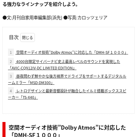
る強力なラインナップを紹介しよう。
●文:月刊自家用車編集部(浜先) ●写真:カロッツェリア
目次
1
空間オーディオ技術”Dolby Atmos”に対応した「DMH-SF１０００」
2
4000台限定サイバーナビ史上最高レベルのサウンドを実現した
「AVIC-CQ912IV-DC LIMITED EDITION」
3
昼夜問わず鮮やかな後方視界でドライブをサポートするデジタルル
ームミラー「MSD-DM300」
4
レトロデザインと最新音響設計が融合したイルミ搭載ボックススピ
ーカー「TS-X40」
空間オーディオ技術”Dolby Atmos”に対応した
「DMH-SF１０００」