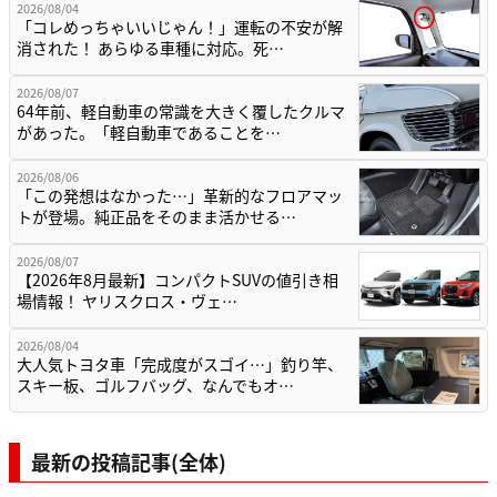
2026/08/04
「コレめっちゃいいじゃん！」運転の不安が解
消された！ あらゆる車種に対応。死…
2026/08/07
64年前、軽自動車の常識を大きく覆したクルマ
があった。「軽自動車であることを…
2026/08/06
「この発想はなかった…」革新的なフロアマッ
トが登場。純正品をそのまま活かせる…
2026/08/07
【2026年8月最新】コンパクトSUVの値引き相
場情報！ ヤリスクロス・ヴェ…
2026/08/04
大人気トヨタ車「完成度がスゴイ…」釣り竿、
スキー板、ゴルフバッグ、なんでもオ…
最新の投稿記事(全体)