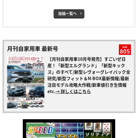
投稿一覧へ
月刊自家用車 最新号
vol.
805
【月刊自家用車10月号発売】すごいぜ日
産！「新型エルグランド」「新型キック
ス」のすべて/新型レヴォーグレイバック全
研究/新型フィット＆N-BOX最新情報/最新
注目モデル攻略大作戦/新車値引き生情報
etc.
→ 詳しくはこちら