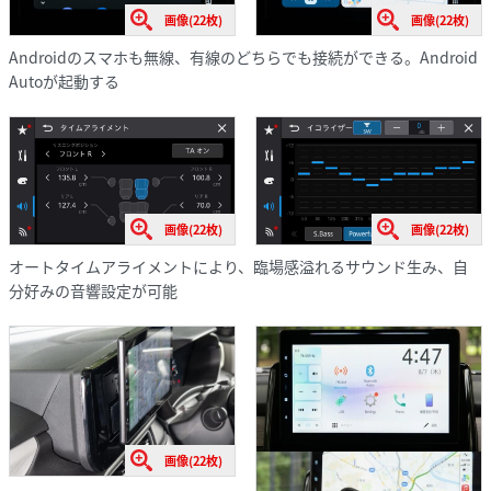
画像(22枚)
画像(22枚)
Androidのスマホも無線、有線のどちらでも接続ができる。Android
Autoが起動する
画像(22枚)
画像(22枚)
オートタイムアライメントにより、臨場感溢れるサウンド生み、自
分好みの音響設定が可能
画像(22枚)