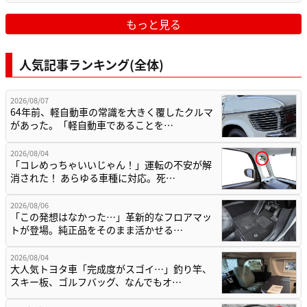
もっと見る
人気記事ランキング(全体)
2026/08/07
64年前、軽自動車の常識を大きく覆したクルマ
があった。「軽自動車であることを…
2026/08/04
「コレめっちゃいいじゃん！」運転の不安が解
消された！ あらゆる車種に対応。死…
2026/08/06
「この発想はなかった…」革新的なフロアマッ
トが登場。純正品をそのまま活かせる…
2026/08/04
大人気トヨタ車「完成度がスゴイ…」釣り竿、
スキー板、ゴルフバッグ、なんでもオ…