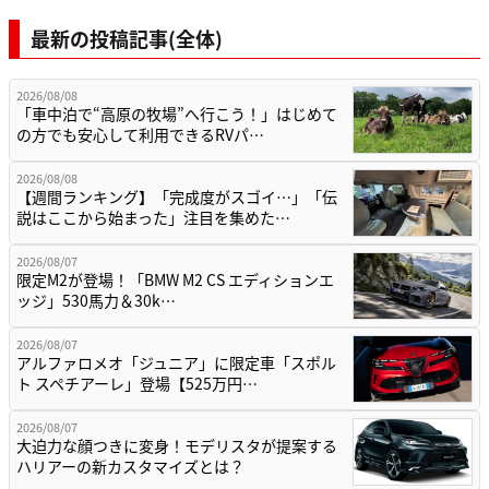
最新の投稿記事(全体)
2026/08/08
「車中泊で“高原の牧場”へ行こう！」はじめて
の方でも安心して利用できるRVパ…
2026/08/08
【週間ランキング】「完成度がスゴイ…」「伝
説はここから始まった」注目を集めた…
2026/08/07
限定M2が登場！「BMW M2 CS エディションエ
ッジ」530馬力＆30k…
2026/08/07
アルファロメオ「ジュニア」に限定車「スポル
ト スペチアーレ」登場【525万円…
2026/08/07
大迫力な顔つきに変身！モデリスタが提案する
ハリアーの新カスタマイズとは？