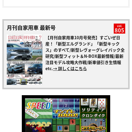
月刊自家用車 最新号
vol.
805
【月刊自家用車10月号発売】すごいぜ日
産！「新型エルグランド」「新型キック
ス」のすべて/新型レヴォーグレイバック全
研究/新型フィット＆N-BOX最新情報/最新
注目モデル攻略大作戦/新車値引き生情報
etc.
→ 詳しくはこちら