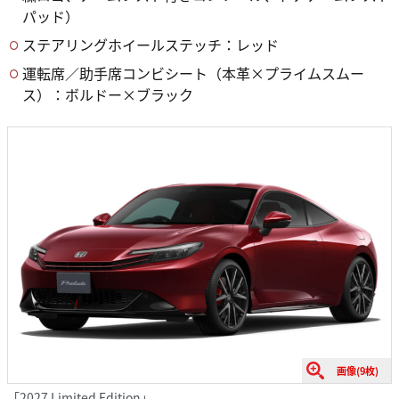
パッド）
ステアリングホイールステッチ：レッド
運転席／助手席コンビシート（本革×プライムスムー
ス）：ボルドー×ブラック
画像(9枚)
「2027 Limited Edition」