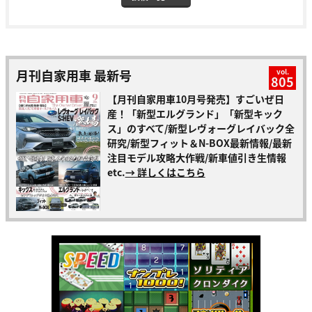
月刊自家用車 最新号
vol.
805
【月刊自家用車10月号発売】すごいぜ日
産！「新型エルグランド」「新型キック
ス」のすべて/新型レヴォーグレイバック全
研究/新型フィット＆N-BOX最新情報/最新
注目モデル攻略大作戦/新車値引き生情報
etc.
→ 詳しくはこちら