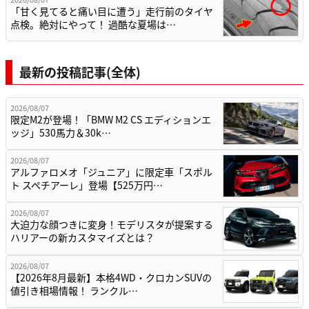
「甘く見てると痛い目に遭う」走行前のタイヤ
点検。絶対にやって！ 過酷な夏場は…
最新の投稿記事(全体)
2026/08/07
限定M2が登場！「BMW M2 CS エディションエ
ッジ」530馬力＆30k…
2026/08/07
アルファロメオ「ジュニア」に限定車「スポル
ト スペチアーレ」登場【525万円…
2026/08/07
大迫力な顔つきに変身！モデリスタが提案する
ハリアーの新カスタマイズとは？
2026/08/07
【2026年8月最新】本格4WD・クロカンSUVの
値引き相場情報！ ランクル…