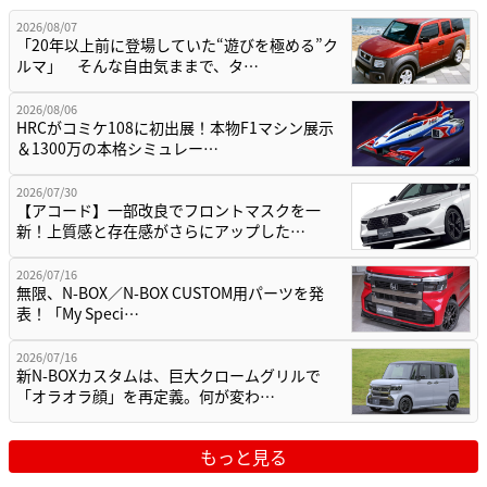
2026/08/07
「20年以上前に登場していた“遊びを極める”ク
ルマ」 そんな自由気ままで、タ…
2026/08/06
HRCがコミケ108に初出展！本物F1マシン展示
＆1300万の本格シミュレー…
2026/07/30
【アコード】一部改良でフロントマスクを一
新！上質感と存在感がさらにアップした…
2026/07/16
無限、N-BOX／N-BOX CUSTOM用パーツを発
表！「My Speci…
2026/07/16
新N-BOXカスタムは、巨大クロームグリルで
「オラオラ顔」を再定義。何が変わ…
もっと見る