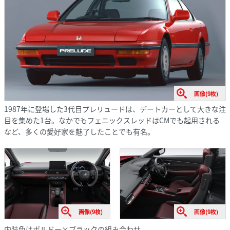
画像(9枚)
1987年に登場した3代目プレリュードは、デートカーとして大きな注
目を集めた1台。なかでもフェニックスレッドはCMでも起用される
など、多くの愛好家を魅了したことでも有名。
画像(9枚)
画像(9枚)
内装色はボルドー×ブラックの組み合わせ。