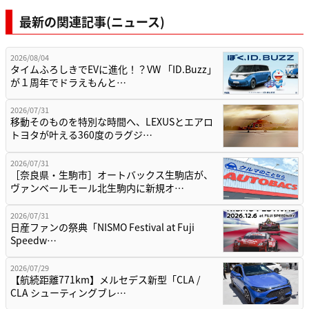
最新の関連記事(ニュース)
2026/08/04
タイムふろしきでEVに進化！？VW 「ID.Buzz」
が１周年でドラえもんと…
2026/07/31
移動そのものを特別な時間へ、LEXUSとエアロ
トヨタが叶える360度のラグジ…
2026/07/31
［奈良県・生駒市］オートバックス生駒店が、
ヴァンベールモール北生駒内に新規オ…
2026/07/31
日産ファンの祭典「NISMO Festival at Fuji
Speedw…
2026/07/29
【航続距離771km】メルセデス新型「CLA /
CLA シューティングブレ…