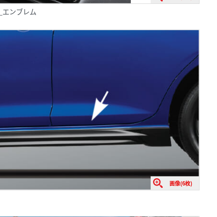
IN_エンブレム
画像(6枚)