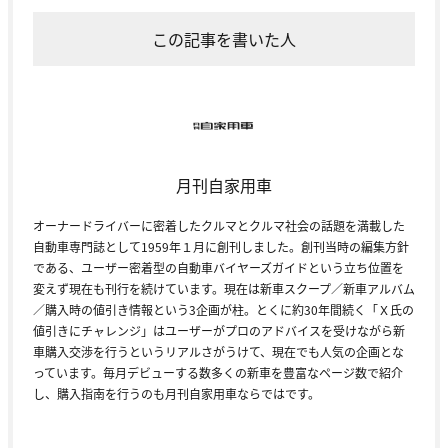
この記事を書いた人
月刊自家用車
オーナードライバーに密着したクルマとクルマ社会の話題を満載した
自動車専門誌として1959年１月に創刊しました。創刊当時の編集方針
である、ユーザー密着型の自動車バイヤーズガイドという立ち位置を
変えず現在も刊行を続けています。現在は新車スクープ／新車アルバム
／購入時の値引き情報という3企画が柱。とくに約30年間続く「Ｘ氏の
値引きにチャレンジ」はユーザーがプロのアドバイスを受けながら新
車購入交渉を行うというリアルさがうけて、現在でも人気の企画とな
っています。毎月デビューする数多くの新車を豊富なページ数で紹介
し、購入指南を行うのも月刊自家用車ならではです。