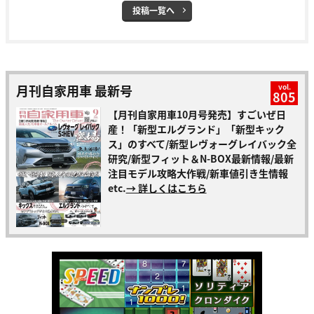
投稿一覧へ
月刊自家用車 最新号
vol.
805
【月刊自家用車10月号発売】すごいぜ日
産！「新型エルグランド」「新型キック
ス」のすべて/新型レヴォーグレイバック全
研究/新型フィット＆N-BOX最新情報/最新
注目モデル攻略大作戦/新車値引き生情報
etc.
→ 詳しくはこちら