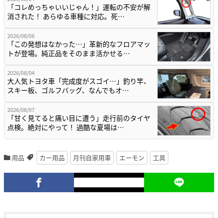
「コレめっちゃいいじゃん！」運転の不安が解
消された！ あらゆる車種に対応。死…
2026/08/06
「この発想はなかった…」革新的なフロアマッ
トが登場。純正品をそのまま活かせる…
2026/08/04
大人気トヨタ車「完成度がスゴイ…」釣り竿、
スキー板、ゴルフバッグ、なんでもオ…
2026/08/07
「甘く見てると痛い目に遭う」走行前のタイヤ
点検。絶対にやって！ 過酷な夏場は…
用品
カー用品
月刊自家用車
エーモン
工具