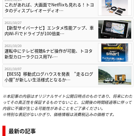
これがあれば、大画面でNetflixも見れる！トヨ
タのディスプレイオーディオ…
2021/10/27
【新型サイバーナビ】エンタメ性能アップ、車
内Wi-Fiでドライブが100倍楽…
2021/10/20
運転中にテレビ視聴&ナビ操作が可能、トヨタ
新型カローラクロス用TV-…
2021/10/07
【BESS】移動式ログハウスを発表 ”走るログ
小屋”が新しい生活様式となるか…
※本記事の内容はオリジナルサイト公開日時点のものであり、将来にわた
ってその真正性を保証するものでないこと、公開後の時間経過等に伴って
内容に不備が生じる可能性があることをご了承ください。
※特別な表記がないかぎり、価格情報は消費税込みの価格です。
最新の記事