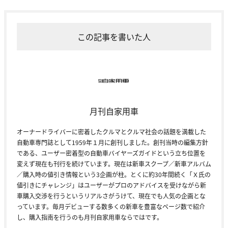
この記事を書いた人
月刊自家用車
オーナードライバーに密着したクルマとクルマ社会の話題を満載した
自動車専門誌として1959年１月に創刊しました。創刊当時の編集方針
である、ユーザー密着型の自動車バイヤーズガイドという立ち位置を
変えず現在も刊行を続けています。現在は新車スクープ／新車アルバム
／購入時の値引き情報という3企画が柱。とくに約30年間続く「Ｘ氏の
値引きにチャレンジ」はユーザーがプロのアドバイスを受けながら新
車購入交渉を行うというリアルさがうけて、現在でも人気の企画とな
っています。毎月デビューする数多くの新車を豊富なページ数で紹介
し、購入指南を行うのも月刊自家用車ならではです。