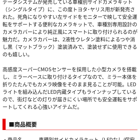
データシステムが発売している車種別サイドカメラキット
（シングルタイプ）に、この度トヨタ･ヤリス用が新発売さ
れた。死角になりやすい左サイドをモニターで映して安全運
転をサポートする便利なカメラキットで、車種別専用設計の
カメラカバーにより純正風にスマートに取り付けられるのが
魅力だ。カメラカバーは、2液性ウレタン塗料によるつや消
し黒（マットブラック）塗装済みで、塗装せずに使用できる
のも嬉しい。
高感度スーパーCMOSセンサーを採用した小型カメラを搭載
し、ミラーベースに取り付けるタイプなので、ミラー本体を
折りたたんでもカメラ映像をそのまま見ることが可能。LED
ライトを組み込んだLED内蔵タイプもラインナップしている
ので、街灯などの灯りが届きにくい場所でも安全運転をサポ
ートしてくれる心強いアイテムだ。
■商品概要
・商品名 車種別サイドカメラキット（LEDなし/保安