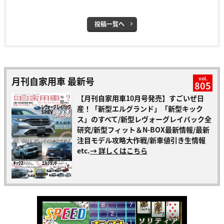
投稿一覧へ
月刊自家用車 最新号
vol.
805
【月刊自家用車10月号発売】すごいぜ日
産！「新型エルグランド」「新型キック
ス」のすべて/新型レヴォーグレイバック全
研究/新型フィット＆N-BOX最新情報/最新
注目モデル攻略大作戦/新車値引き生情報
etc.
→ 詳しくはこちら