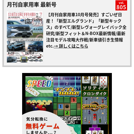
月刊自家用車 最新号
vol.
805
【月刊自家用車10月号発売】すごいぜ日
産！「新型エルグランド」「新型キック
ス」のすべて/新型レヴォーグレイバック全
研究/新型フィット＆N-BOX最新情報/最新
注目モデル攻略大作戦/新車値引き生情報
etc.
→ 詳しくはこちら