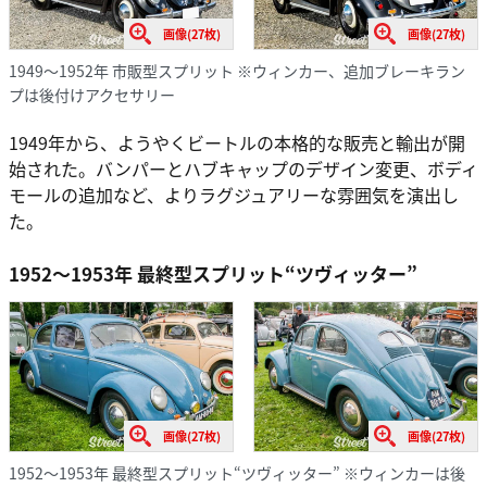
画像(27枚)
画像(27枚)
1949～1952年 市販型スプリット ※ウィンカー、追加ブレーキラン
プは後付けアクセサリー
1949年から、ようやくビートルの本格的な販売と輸出が開
始された。バンパーとハブキャップのデザイン変更、ボディ
モールの追加など、よりラグジュアリーな雰囲気を演出し
た。
1952～1953年 最終型スプリット“ツヴィッター”
画像(27枚)
画像(27枚)
1952～1953年 最終型スプリット“ツヴィッター” ※ウィンカーは後