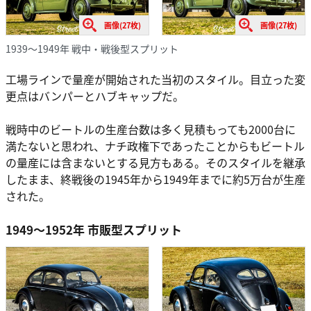
画像(27枚)
画像(27枚)
1939～1949年 戦中・戦後型スプリット
工場ラインで量産が開始された当初のスタイル。目立った変
更点はバンパーとハブキャップだ。
戦時中のビートルの生産台数は多く見積もっても2000台に
満たないと思われ、ナチ政権下であったことからもビートル
の量産には含まないとする見方もある。そのスタイルを継承
したまま、終戦後の1945年から1949年までに約5万台が生産
された。
1949～1952年 市販型スプリット