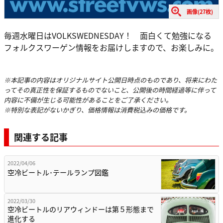
画像(27枚)
毎週水曜日はVOLKSWEDNESDAY！ 面白くて勉強になる
フォルクスワーゲン情報をお届けしますので、お楽しみに。
※本記事の内容はオリジナルサイト公開日時点のものであり、将来にわた
ってその真正性を保証するものでないこと、公開後の時間経過等に伴って
内容に不備が生じる可能性があることをご了承ください。
※特別な表記がないかぎり、価格情報は消費税込みの価格です。
関連する記事
2022/04/06
空冷ビートル･テールランプ図鑑
2022/03/30
空冷ビートルのリアウィンドーは第５形態まで
進化する