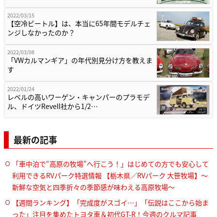
2022/03/15
【空冷ビートル】は、本当に65年間モデルチェ
ンジしなかったのか？
2022/03/08
「VWカルマンギア」の年代別見分け方を教えま
す
2022/01/24
レベルの高いワーゲン・キャンパーのプラモデ
ル、ドイツRevell社から1/2…
最新の記事
「車中泊で“高原の牧場”へ行こう！」はじめての方でも安心して
利用できるRVパーク特選情報 【栃木県／RVパーク 大笹牧場】～
新鮮な空気と四季折々の季節感が味わえる高原牧場～
【週間ランキング】「完成度がスゴイ…」「伝説はここから始ま
った」注目を集めたトヨタ車＆初代GT-R！今週のクルマ記事