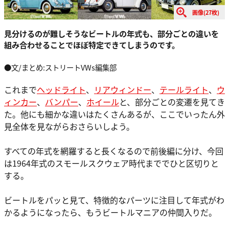
画像(27枚)
見分けるのが難しそうなビートルの年式も、部分ごとの違いを
組み合わせることでほぼ特定できてしまうのです。
●文/まとめ:ストリートVWs編集部
これまで
ヘッドライト
、
リアウィンドー
、
テールライト
、
ウ
ィンカー
、
バンパー
、
ホイール
と、部分ごとの変遷を見てき
た。他にも細かな違いはたくさんあるが、ここでいったん外
見全体を見ながらおさらいしよう。
すべての年式を網羅すると長くなるので前後編に分け、今回
は1964年式のスモールスクウェア時代まででひと区切りと
する。
ビートルをパッと見て、特徴的なパーツに注目して年式がわ
かるようになったら、もうビートルマニアの仲間入りだ。