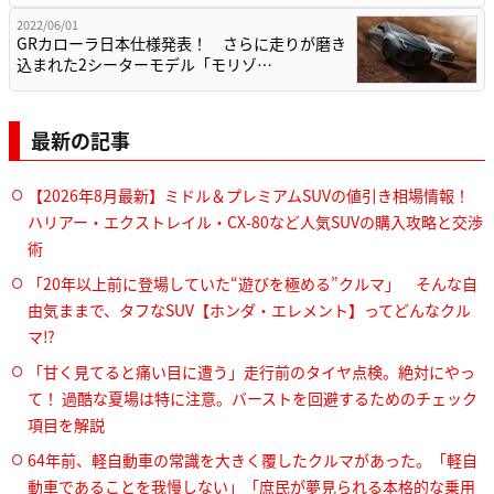
2022/06/01
GRカローラ日本仕様発表！ さらに走りが磨き
込まれた2シーターモデル「モリゾ…
最新の記事
【2026年8月最新】ミドル＆プレミアムSUVの値引き相場情報！
ハリアー・エクストレイル・CX-80など人気SUVの購入攻略と交渉
術
「20年以上前に登場していた“遊びを極める”クルマ」 そんな自
由気ままで、タフなSUV【ホンダ・エレメント】ってどんなクル
マ⁉︎
「甘く見てると痛い目に遭う」走行前のタイヤ点検。絶対にやっ
て！ 過酷な夏場は特に注意。バーストを回避するためのチェック
項目を解説
64年前、軽自動車の常識を大きく覆したクルマがあった。「軽自
動車であることを我慢しない」「庶民が夢見られる本格的な乗用