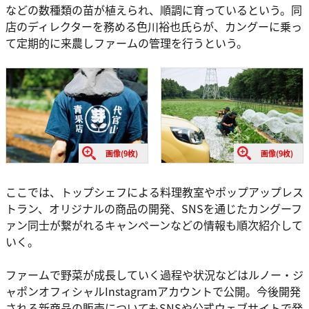
などの数種類の苗が植えられ、順調に育っているという。同
店のディレクターを務める色川裕也氏らが、カングーに乗っ
て定期的に来農しファームの管理を行うという。
画像(9枚)
画像(9枚)
ここでは、トップシェフによる料理教室やポップアップレス
トラン、オリジナルの商品の開発、SNSを通じたカングーフ
ァン同士が繋がれるキャンペーンなどの情報も順次紹介して
いく。
ファームで野菜が成長していく過程や状況などはルノー・ジ
ャポンオフィシャルInstagramアカウントで公開。今後開発
される新商品の販売についてもSNSや公式ウェブサイトで発