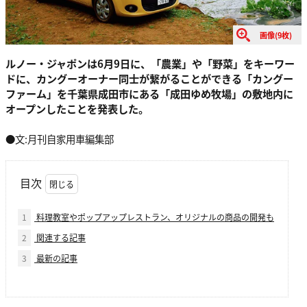
画像(9枚)
ルノー・ジャポンは6月9日に、「農業」や「野菜」をキーワー
ドに、カングーオーナー同士が繋がることができる「カングー
ファーム」を千葉県成田市にある「成田ゆめ牧場」の敷地内に
オープンしたことを発表した。
●文:月刊自家用車編集部
目次
1
料理教室やポップアップレストラン、オリジナルの商品の開発も
2
関連する記事
3
最新の記事