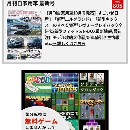
月刊自家用車 最新号
vol.
805
【月刊自家用車10月号発売】すごいぜ日
産！「新型エルグランド」「新型キック
ス」のすべて/新型レヴォーグレイバック全
研究/新型フィット＆N-BOX最新情報/最新
注目モデル攻略大作戦/新車値引き生情報
etc.
→ 詳しくはこちら