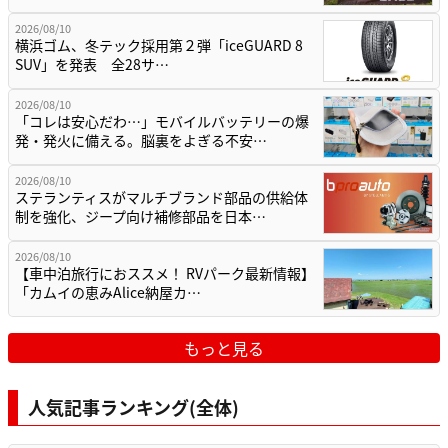
2026/08/10
横浜ゴム、冬テック採用第２弾「iceGUARD 8
SUV」を発表 全28サ…
2026/08/10
「コレは安心だわ…」モバイルバッテリーの爆
発・発火に備える。脳裏をよぎる不安…
2026/08/10
ステランティスがマルチブランド部品の供給体
制を強化、ジープ向け補修部品を日本…
2026/08/10
【車中泊旅行におススメ！ RVパーク最新情報】
「カムイの恵みAlice納屋カ…
もっと見る
人気記事ランキング(全体)