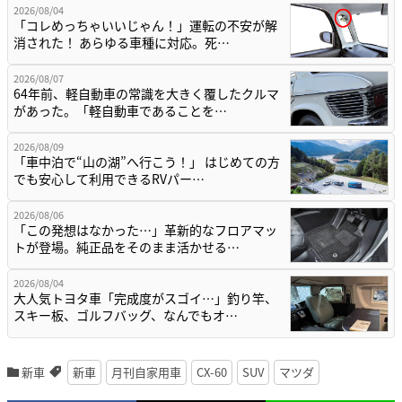
2026/08/04
「コレめっちゃいいじゃん！」運転の不安が解
消された！ あらゆる車種に対応。死…
2026/08/07
64年前、軽自動車の常識を大きく覆したクルマ
があった。「軽自動車であることを…
2026/08/09
「車中泊で“山の湖”へ行こう！」 はじめての方
でも安心して利用できるRVパー…
2026/08/06
「この発想はなかった…」革新的なフロアマッ
トが登場。純正品をそのまま活かせる…
2026/08/04
大人気トヨタ車「完成度がスゴイ…」釣り竿、
スキー板、ゴルフバッグ、なんでもオ…
新車
新車
月刊自家用車
CX-60
SUV
マツダ