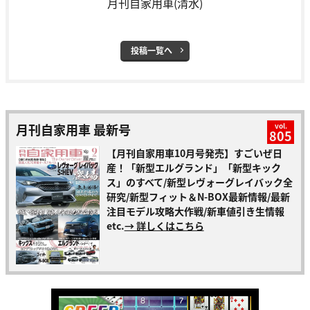
月刊自家用車(清水)
投稿一覧へ
月刊自家用車 最新号
vol.
805
【月刊自家用車10月号発売】すごいぜ日
産！「新型エルグランド」「新型キック
ス」のすべて/新型レヴォーグレイバック全
研究/新型フィット＆N-BOX最新情報/最新
注目モデル攻略大作戦/新車値引き生情報
etc.
→ 詳しくはこちら