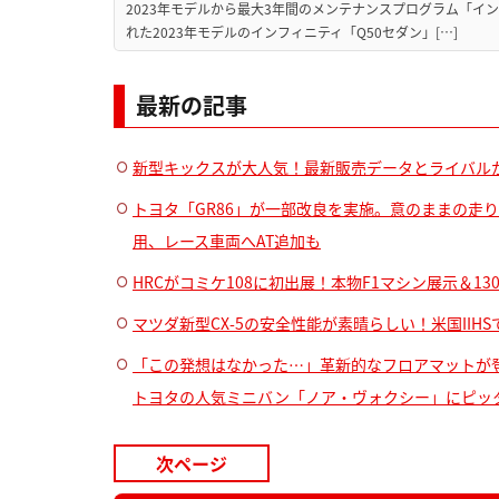
2023年モデルから最大3年間のメンテナンスプログラム「イン
れた2023年モデルのインフィニティ「Q50セダン」[…]
最新の記事
新型キックスが大人気！最新販売データとライバル
トヨタ「GR86」が一部改良を実施。意のままの走
用、レース車両へAT追加も
HRCがコミケ108に初出展！本物F1マシン展示＆
マツダ新型CX-5の安全性能が素晴らしい！米国IIH
「この発想はなかった…」革新的なフロアマットが
トヨタの人気ミニバン「ノア・ヴォクシー」にピッ
次ページ