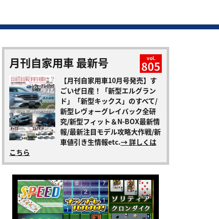
月刊自家用車 最新号
vol.
805
【月刊自家用車10月号発売】す
ごいぜ日産！「新型エルグラン
ド」「新型キックス」のすべて/
新型レヴォーグレイバック全研
究/新型フィット＆N-BOX最新情
報/最新注目モデル攻略大作戦/新
車値引き生情報etc.
→ 詳しくは
こちら