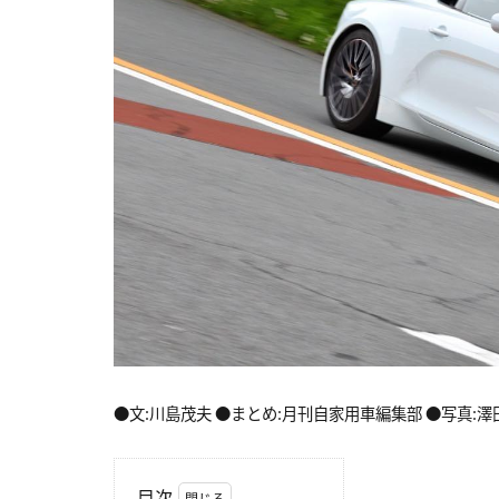
●文:川島茂夫 ●まとめ:月刊自家用車編集部 ●写真:澤
目次