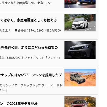
降に生産された車両(新型Polo、新型T-Roc、
けではなく、家庭用電源としても使える
4月21日） ●価格帯：370万9200～480万5900
デルを先行公開。走りにこだわった待望の
車／CROSSTARもフェイスリフト「フィット」
ンナップにはないV6エンジンを採用したジ
 サンライダー フリップトップ フォー ハードト
[…]
ン」の2023年モデル登場