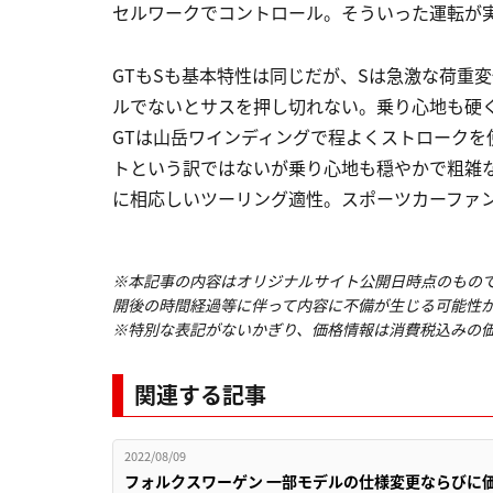
セルワークでコントロール。そういった運転が
GTもSも基本特性は同じだが、Sは急激な荷重
ルでないとサスを押し切れない。乗り心地も硬
GTは山岳ワインディングで程よくストロークを
トという訳ではないが乗り心地も穏やかで粗雑
に相応しいツーリング適性。スポーツカーファ
※本記事の内容はオリジナルサイト公開日時点のもの
開後の時間経過等に伴って内容に不備が生じる可能性
※特別な表記がないかぎり、価格情報は消費税込みの
関連する記事
2022/08/09
フォルクスワーゲン 一部モデルの仕様変更ならびに