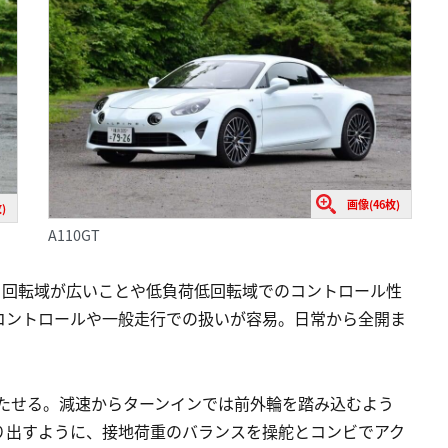
画像(46枚)
)
A110GT
する回転域が広いことや低負荷低回転域でのコントロール性
コントロールや一般走行での扱いが容易。日常から全開ま
立たせる。減速からターンインでは前外輪を踏み込むよう
り出すように、接地荷重のバランスを操舵とコンビでアク