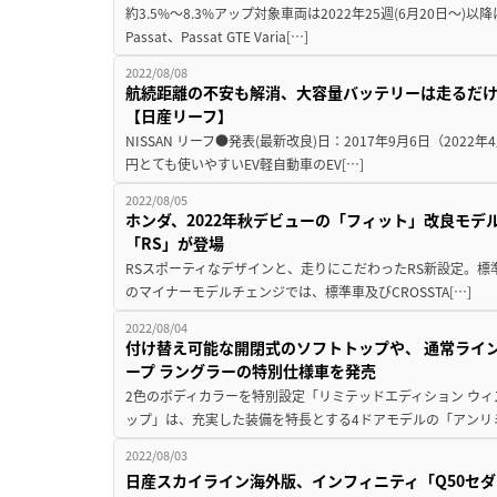
約3.5%～8.3%アップ対象車両は2022年25週(6月20日～)以
Passat、Passat GTE Varia[…]
2022/08/08
航続距離の不安も解消、大容量バッテリーは走るだ
【日産リーフ】
NISSAN リーフ●発表(最新改良)日：2017年9月6日（2022年
円とても使いやすいEV軽自動車のEV[…]
2022/08/05
ホンダ、2022年秋デビューの「フィット」改良モ
「RS」が登場
RSスポーティなデザインと、走りにこだわったRS新設定。標準
のマイナーモデルチェンジでは、標準車及びCROSSTA[…]
2022/08/04
付け替え可能な開閉式のソフトトップや、 通常ライ
ープ ラングラーの特別仕様車を発売
2色のボディカラーを特別設定「リミテッドエディション ウィズ
ップ」は、充実した装備を特⾧とする4ドアモデルの「アンリミ
2022/08/03
日産スカイライン海外版、インフィニティ「Q50セダ