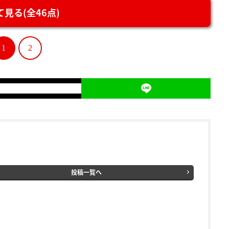
見る(全46点)
1
2
投稿一覧へ