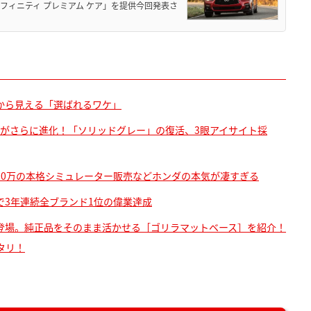
フィニティ プレミアム ケア」を提供今回発表さ
から見える「選ばれるワケ」
りがさらに進化！「ソリッドグレー」の復活、3眼アイサイト採
1300万の本格シミュレーター販売などホンダの本気が凄すぎる
Sで3年連続全ブランド1位の偉業達成
登場。純正品をそのまま活かせる［ゴリラマットベース］を紹介！
タリ！