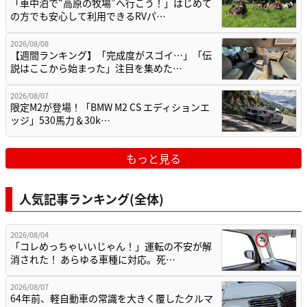
「車中泊で“高原の牧場”へ行こう！」はじめて
の方でも安心して利用できるRVパ…
2026/08/08
【週間ランキング】「完成度がスゴイ…」「伝
説はここから始まった」注目を集めた…
2026/08/07
限定M2が登場！「BMW M2 CS エディションエ
ッジ」530馬力＆30k…
もっと見る
人気記事ランキング(全体)
2026/08/04
「コレめっちゃいいじゃん！」運転の不安が解
消された！ あらゆる車種に対応。死…
2026/08/07
64年前、軽自動車の常識を大きく覆したクルマ