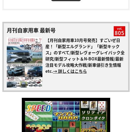
月刊自家用車 最新号
vol.
805
【月刊自家用車10月号発売】すごいぜ日
産！「新型エルグランド」「新型キック
ス」のすべて/新型レヴォーグレイバック全
研究/新型フィット＆N-BOX最新情報/最新
注目モデル攻略大作戦/新車値引き生情報
etc.
→ 詳しくはこちら