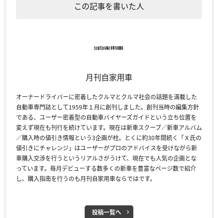
この記事を書いた人
月刊自家用車
オーナードライバーに密着したクルマとクルマ社会の話題を満載した
自動車専門誌として1959年１月に創刊しました。創刊当時の編集方針
である、ユーザー密着型の自動車バイヤーズガイドという立ち位置を
変えず現在も刊行を続けています。現在は新車スクープ／新車アルバム
／購入時の値引き情報という3企画が柱。とくに約30年間続く「Ｘ氏の
値引きにチャレンジ」はユーザーがプロのアドバイスを受けながら新
車購入交渉を行うというリアルさがうけて、現在でも人気の企画とな
っています。毎月デビューする数多くの新車を豊富なページ数で紹介
し、購入指南を行うのも月刊自家用車ならではです。
投稿一覧へ