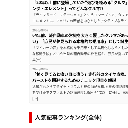
「20年以上前に登場していた“遊びを極める”クルマ
ンダ・エレメント】ってどんなクルマ⁉︎
「ライフガード・ステーション」というコンセプトで、タフで
エレメントは、アメリカの若者を中心としたアクティブなライフ
2026/08/07
64年前、軽自動車の常識を大きく覆したクルマがあ
い」「庶民が夢見られる本格的な乗用車」として誕
「マイカーの夢」を本格的な乗用車として具現化しようとした
な移動手段」という当時の軽自動車の枠を超え、庶民が抱い
具[…]
2026/08/07
「甘く見てると痛い目に遭う」走行前のタイヤ点検。
バーストを回避するためのチェック項目を解説
猛暑がもたらすタイヤトラブルと夏の過酷な環境 夏の道路環
を受けたアスファルトの路面温度は50〜60℃以上に達し、
[…]
人気記事ランキング(全体)