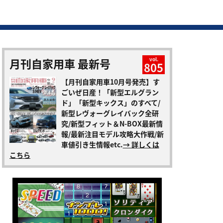
月刊自家用車 最新号
vol.
805
【月刊自家用車10月号発売】す
ごいぜ日産！「新型エルグラン
ド」「新型キックス」のすべて/
新型レヴォーグレイバック全研
究/新型フィット＆N-BOX最新情
報/最新注目モデル攻略大作戦/新
車値引き生情報etc.
→ 詳しくは
こちら