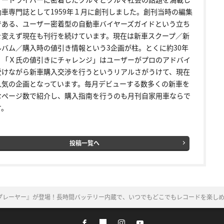
動車専門誌として1959年１月に創刊しました。創刊当時の編集
である、ユーザー密着型の自動車バイヤーズガイドという立ち
を変えず現在も刊行を続けています。現在は新車スクープ／新
ルバム／購入時の値引き情報という3企画が柱。とくに約30年
く「Ｘ氏の値引きにチャレンジ」はユーザーがプロのアドバイ
受けながら新車購入交渉を行うというリアルさがうけて、現在
人気の企画となっています。毎月デビューする数多くの新車を
なページ数で紹介し、購入指南を行うのも月刊自家用車ならで
す。
投稿一覧へ
プレーヤー』が登場！長時間バッテリー内蔵で、いつでもどこでもレコードを楽し