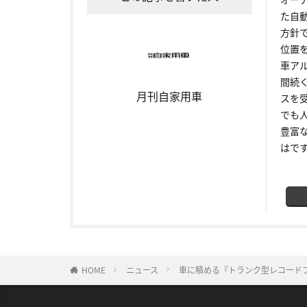
た自
方針
位置
車ア
間続
月刊自家用車
スを
でも
豊富
はで
HOME
ニュース
車に積める『トランク型レコード