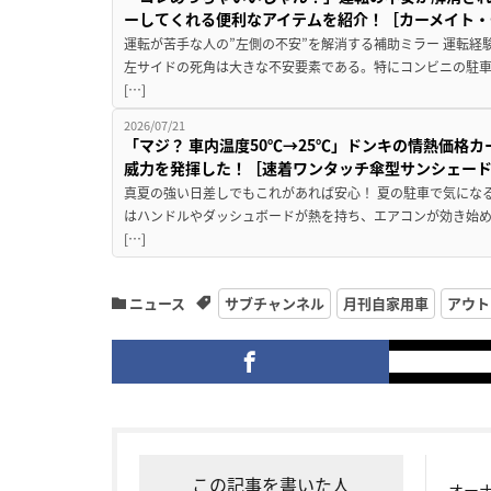
ーしてくれる便利なアイテムを紹介！［カーメイト・CZ
運転が苦手な人の”左側の不安”を解消する補助ミラー 運転経
左サイドの死角は大きな不安要素である。特にコンビニの駐
[…]
2026/07/21
「マジ？ 車内温度50℃→25℃」ドンキの情熱価格
威力を発揮した！［速着ワンタッチ傘型サンシェー
真夏の強い日差しでもこれがあれば安心！ 夏の駐車で気にな
はハンドルやダッシュボードが熱を持ち、エアコンが効き始め
[…]
ニュース
サブチャンネル
月刊自家用車
アウト
この記事を書いた人
オー