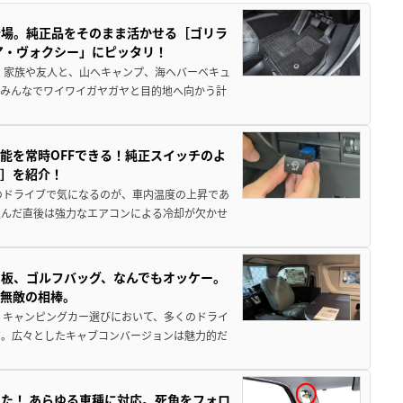
登場。純正品をそのまま活かせる［ゴリラ
ア・ヴォクシー」にピッタリ！
 家族や友人と、山へキャンプ、海へバーベキュ
でみんなでワイワイガヤガヤと目的地へ向かう計
能を常時OFFできる！純正スイッチのよ
ー］を紹介！
のドライブで気になるのが、車内温度の上昇であ
込んだ直後は強力なエアコンによる冷却が欠かせ
板、ゴルフバッグ、なんでもオッケー。
、無敵の相棒。
 キャンピングカー選びにおいて、多くのドライ
だ。広々としたキャブコンバージョンは魅力的だ
た！ あらゆる車種に対応。死角をフォロ