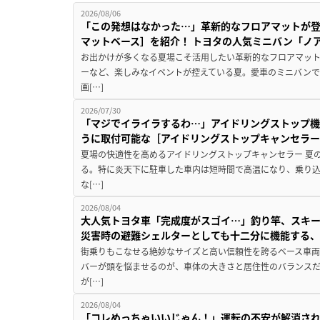
2026/08/06
「この発想はなかった…」革新的なフロアマットが
マットベース］を紹介！ トヨタの人気ミニバン「ノ
お出かけが多くなる夏場こそ活用したい革新的なフロアマット
ーなど、楽しみなイベントが控えている夏。愛車のミニバン
画[…]
2026/07/30
「マジでイライラするわ…」アイドリングストップ機
うに取付可能な［アイドリングストップキャンセラ
夏場の快適性を高めるアイドリングストップキャンセラー 夏
る。特に炎天下に駐車した車内は短時間で高温になり、乗り
な[…]
2026/08/04
大人気トヨタ車「完成度がスゴイ…」釣り竿、スキー
災害時の避難シェルターとしても十二分に機能する
街乗りもこなせる絶妙なサイズと高い信頼性を誇るベース車両
バーが頭を悩ませるのが、車体の大きさと居住性のバランス
が[…]
2026/08/04
「コレめっちゃいいじゃん！」運転の不安が解消され