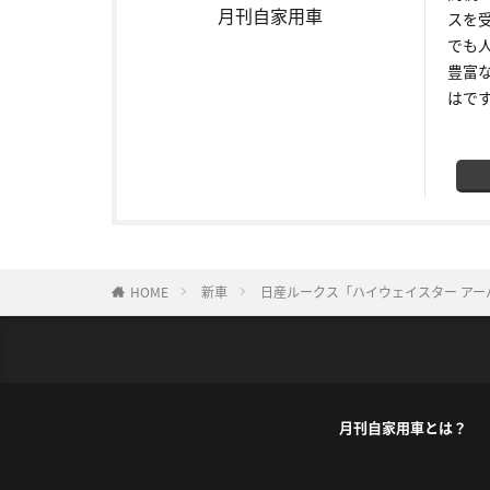
月刊自家用車
スを
でも
豊富
はで
HOME
新車
日産ルークス「ハイウェイスター アー
月刊自家用車とは？