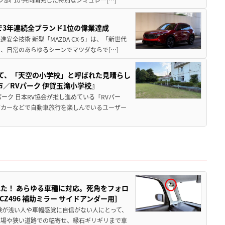
Sで3年連続全ブランド1位の偉業達成
全技術 新型「MAZDA CX-5」は、「新世代
、日常のあらゆるシーンでマツダならで[…]
つて、「天空の小学校」と呼ばれた見晴らし
／RVパーク 伊賀玉滝小学校』
ーク 日本RV協会が推し進めている「RVパー
グカーなどで自動車旅行を楽しんでいるユーザー
た！ あらゆる車種に対応。死角をフォロ
496 補助ミラー サイドアンダー用］
験が浅い人や車幅感覚に自信がない人にとって、
車場や狭い道路での幅寄せ、縁石ギリギリまで車