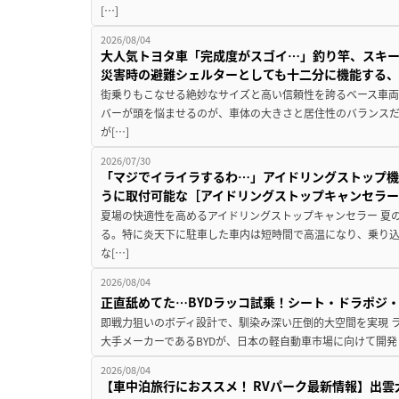
[…]
2026/08/04
大人気トヨタ車「完成度がスゴイ…」釣り竿、スキー
災害時の避難シェルターとしても十二分に機能する
街乗りもこなせる絶妙なサイズと高い信頼性を誇るベース車両
バーが頭を悩ませるのが、車体の大きさと居住性のバランス
が[…]
2026/07/30
「マジでイライラするわ…」アイドリングストップ機
うに取付可能な［アイドリングストップキャンセラ
夏場の快適性を高めるアイドリングストップキャンセラー 夏
る。特に炎天下に駐車した車内は短時間で高温になり、乗り
な[…]
2026/08/04
正直舐めてた…BYDラッコ試乗！シート・ドラポジ
即戦力狙いのボディ設計で、馴染み深い圧倒的大空間を実現 ラ
大手メーカーであるBYDが、日本の軽自動車市場に向けて開発し
2026/08/04
【車中泊旅行におススメ！ RVパーク最新情報】出