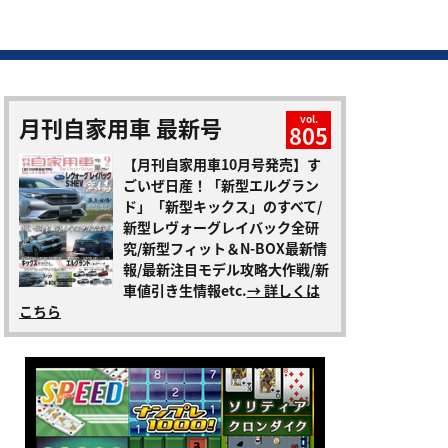
月刊自家用車 最新号
vol.
805
【月刊自家用車10月号発売】す
ごいぜ日産！「新型エルグラン
ド」「新型キックス」のすべて/
新型レヴォーグレイバック全研
究/新型フィット＆N-BOX最新情
報/最新注目モデル攻略大作戦/新
車値引き生情報etc.
→ 詳しくは
こちら