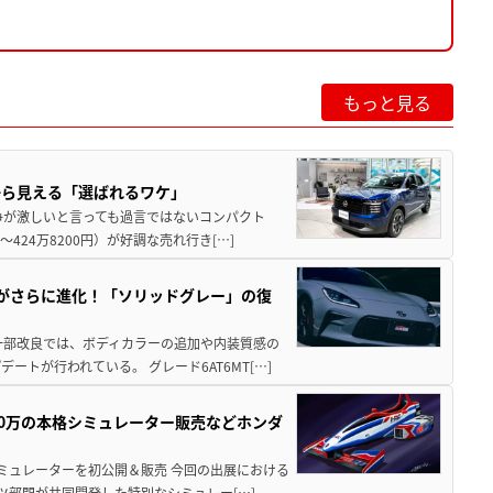
もっと見る
から見える「選ばれるワケ」
争が激しいと言っても過言ではないコンパクト
424万8200円）が好調な売れ行き[…]
りがさらに進化！「ソリッドグレー」の復
一部改良では、ボディカラーの追加や内装質感の
トが行われている。 グレード6AT6MT[…]
300万の本格シミュレーター販売などホンダ
シミュレーターを初公開＆販売 今回の出展における
ツ部門が共同開発した特別なシミュレー[…]