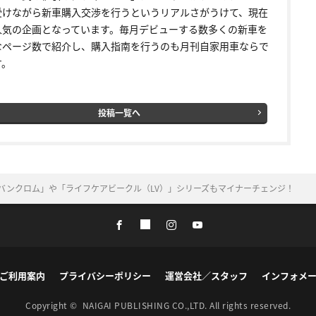
受けながら新車購入交渉を行うというリアルさがうけて、現在
人気の企画となっています。毎月デビューする数多くの新車を
なページ数で紹介し、購入指南を行うのも月刊自家用車ならで
す。
投稿一覧へ
バンクロム」や「ライフケアビークル（LV）」シリーズもマイナーチェンジ！
ご利用案内
プライバシーポリシー
運営会社／スタッフ
インフォメ
Copyright ©
NAIGAI PUBLISHING CO.,LTD.
All rights reserved.