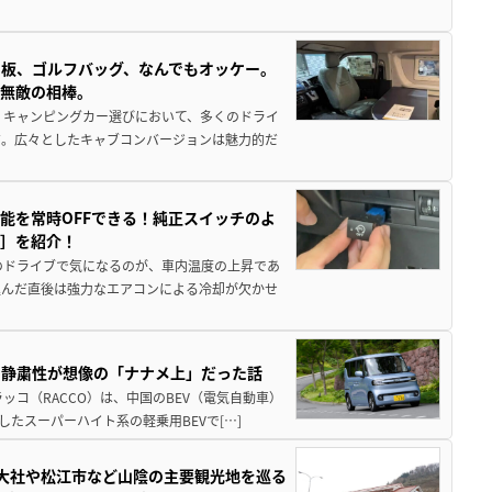
板、ゴルフバッグ、なんでもオッケー。
、無敵の相棒。
 キャンピングカー選びにおいて、多くのドライ
だ。広々としたキャブコンバージョンは魅力的だ
能を常時OFFできる！純正スイッチのよ
ー］を紹介！
のドライブで気になるのが、車内温度の上昇であ
込んだ直後は強力なエアコンによる冷却が欠かせ
・静粛性が想像の「ナナメ上」だった話
ッコ（RACCO）は、中国のBEV（電気自動車）
たスーパーハイト系の軽乗用BEVで[…]
雲大社や松江市など山陰の主要観光地を巡る