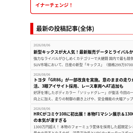
イナーチェンジ！
最新の投稿記事(全体)
2026/08/06
新型キックスが大人気！最新販売データとライバル
強力なライバルがひしめくカテゴリーで大健闘 国内で最も競
SUV市場において、日産の新型「キックス」（価格299万9700～
2026/08/06
トヨタ「GR86」が一部改良を実施。意のままの走
活、3眼アイサイト採用、レース車両へAT追加も
好評を博したボディカラー「ソリッドグレー」が復活 今回の
向上に加え、走りの制御の磨き上げや、安全機能の大幅アップデー
2026/08/06
HRCがコミケ108に初出展！本物F1マシン展示＆1
の本気が凄すぎる
1300万円超え！ 本物のフォーミュラ筐体を採用した超限定
最大の目玉となるのが、河森正治氏とHRCのeモータースポー