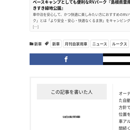
ベースキャンプとしても便利なRVパーク『島根県雲南
きすき緑地公園』
車中泊を安心して、かつ快適に楽しみたい方におすすめのRVパ
ク」とは「より安全・安心・快適なくるま旅」をキャンピン
[…]
新車
新車
月刊自家用車
ニュース
ルークス
この記事を書いた人
オー
た自
方針
位置
車ア
間続