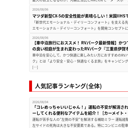
2026/08/06
マツダ新型CX-5の安全性能が素晴らしい！米国IIH
「新世代エモーショナル・デイリーコンフォート」を支える先進安
エモーショナル・デイリーコンフォート」を開発コンセプトに
2026/08/06
【車中泊旅行におススメ！ RVパーク最新情報】か
の良い校庭が生まれ変わったRVパーク『三重県伊賀市
車中泊を安心して、かつ快適に楽しみたい方におすすめのRVパ
ク」とは「より安全・安心・快適なくるま旅」をキャンピン
[…]
人気記事ランキング(全体)
2026/08/04
「コレめっちゃいいじゃん！」運転の不安が解消され
ーしてくれる便利なアイテムを紹介！［カーメイト・CZ
運転が苦手な人の”左側の不安”を解消する補助ミラー 運転経
左サイドの死角は大きな不安要素である。特にコンビニの駐