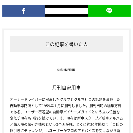
この記事を書いた人
月刊自家用車
オーナードライバーに密着したクルマとクルマ社会の話題を満載した
自動車専門誌として1959年１月に創刊しました。創刊当時の編集方針
である、ユーザー密着型の自動車バイヤーズガイドという立ち位置を
変えず現在も刊行を続けています。現在は新車スクープ／新車アルバム
／購入時の値引き情報という3企画が柱。とくに約30年間続く「Ｘ氏の
値引きにチャレンジ」はユーザーがプロのアドバイスを受けながら新