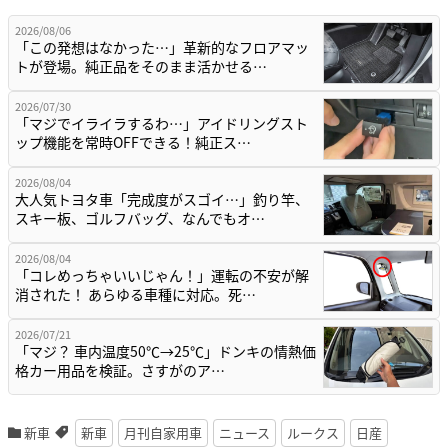
2026/08/06
「この発想はなかった…」革新的なフロアマッ
トが登場。純正品をそのまま活かせる…
2026/07/30
「マジでイライラするわ…」アイドリングスト
ップ機能を常時OFFできる！純正ス…
2026/08/04
大人気トヨタ車「完成度がスゴイ…」釣り竿、
スキー板、ゴルフバッグ、なんでもオ…
2026/08/04
「コレめっちゃいいじゃん！」運転の不安が解
消された！ あらゆる車種に対応。死…
2026/07/21
「マジ？ 車内温度50℃→25℃」ドンキの情熱価
格カー用品を検証。さすがのア…
新車
新車
月刊自家用車
ニュース
ルークス
日産