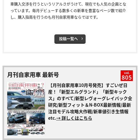
車購入交渉を行うというリアルさがうけて、現在でも人気の企画とな
っています。毎月デビューする数多くの新車を豊富なページ数で紹介
し、購入指南を行うのも月刊自家用車ならではです。
投稿一覧へ
月刊自家用車 最新号
vol.
805
【月刊自家用車10月号発売】すごいぜ日
産！「新型エルグランド」「新型キック
ス」のすべて/新型レヴォーグレイバック全
研究/新型フィット＆N-BOX最新情報/最新
注目モデル攻略大作戦/新車値引き生情報
etc.
→ 詳しくはこちら