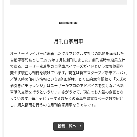
月刊自家用車
オーナードライバーに密着したクルマとクルマ社会の話題を満載した
自動車専門誌として1959年１月に創刊しました。創刊当時の編集方針
である、ユーザー密着型の自動車バイヤーズガイドという立ち位置を
変えず現在も刊行を続けています。現在は新車スクープ／新車アルバム
／購入時の値引き情報という3企画が柱。とくに約30年間続く「Ｘ氏の
値引きにチャレンジ」はユーザーがプロのアドバイスを受けながら新
車購入交渉を行うというリアルさがうけて、現在でも人気の企画とな
っています。毎月デビューする数多くの新車を豊富なページ数で紹介
し、購入指南を行うのも月刊自家用車ならではです。
投稿一覧へ