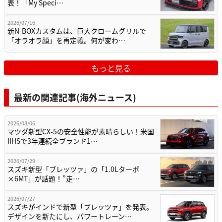
表！「My Speci…
2026/07/16
新N-BOXカスタムは、巨大クロームグリルで
「オラオラ顔」を再定義。何が変わ…
もっと見る
最新の関連記事(海外ニュース)
2026/08/06
マツダ新型CX-5の安全性能が素晴らしい！米国
IIHSで3年連続全ブランド1…
2026/07/29
スズキ新型「ブレッツァ」の「1.0Lターボ
×6MT」が話題！”走…
2026/07/27
スズキがインドで新型「ブレッツァ」を発表。
デザインを新たにし、パワートレーン…