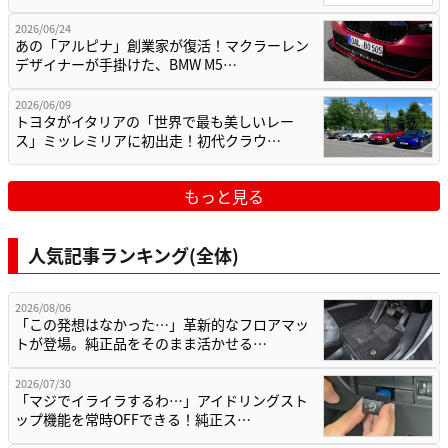
2026/06/24
あの「アルピナ」創業家が復活！マクラーレン
デザイナーが手掛けた、BMW M5…
2026/06/09
トヨタがイタリアの「世界で最も美しいレー
ス」ミッレミリアに初出走！初代クラウ…
もっと見る
人気記事ランキング(全体)
2026/08/06
「この発想はなかった…」革新的なフロアマッ
トが登場。純正品をそのまま活かせる…
2026/07/30
「マジでイライラするわ…」アイドリングスト
ップ機能を常時OFFできる！純正ス…