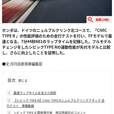
画像(14枚)
ホンダは、ドイツのニュルブルクリンク北コースで、「CIVIC
TYPE R 」の性能評価のための走行テストを行い、FFモデルで最
速となる、7分44秒881のラップタイムを記録した。フルモデル
チェンジをしたシビックTYPE Rの運動性能が先代モデルと比較
し、さらに向上したことを証明した。
●文:月刊自家用車編集部
目次
1
最速ラップタイムを支えた技術
2
【シビック TYPE R】CIVIC TYPE Rニュルブルクリンクアタック 走
行テスト 車載動画
3
シビック TYPE R 開発責任者 柿沼秀樹氏のコメント