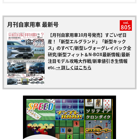
月刊自家用車 最新号
vol.
805
【月刊自家用車10月号発売】すごいぜ日
産！「新型エルグランド」「新型キック
ス」のすべて/新型レヴォーグレイバック全
研究/新型フィット＆N-BOX最新情報/最新
注目モデル攻略大作戦/新車値引き生情報
etc.
→ 詳しくはこちら