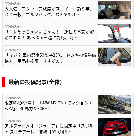
2026/08/04
大人気トヨタ車「完成度がスゴイ…」釣り竿、
スキー板、ゴルフバッグ、なんでもオ…
2026/08/04
「コレめっちゃいいじゃん！」運転の不安が解
消された！ あらゆる車種に対応。死…
2026/07/21
「マジ？ 車内温度50℃→25℃」ドンキの情熱価
格カー用品を検証。さすがのア…
最新の投稿記事(全体)
2026/08/07
限定M2が登場！「BMW M2 CS エディションエ
ッジ」530馬力＆30k…
2026/08/07
アルファロメオ「ジュニア」に限定車「スポル
ト スペチアーレ」登場【525万円…