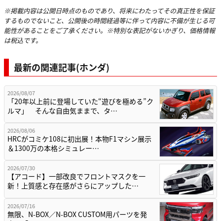
※掲載内容は公開日時点のものであり、将来にわたってその真正性を保証
するものでないこと、公開後の時間経過等に伴って内容に不備が生じる可
能性があることをご了承ください。※特別な表記がないかぎり、価格情報
は税込です。
最新の関連記事(ホンダ)
2026/08/07
「20年以上前に登場していた“遊びを極める”ク
ルマ」 そんな自由気ままで、タ…
2026/08/06
HRCがコミケ108に初出展！本物F1マシン展示
＆1300万の本格シミュレー…
2026/07/30
【アコード】一部改良でフロントマスクを一
新！上質感と存在感がさらにアップした…
2026/07/16
無限、N-BOX／N-BOX CUSTOM用パーツを発