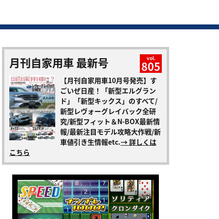
月刊自家用車 最新号
vol.
805
【月刊自家用車10月号発売】す
ごいぜ日産！「新型エルグラン
ド」「新型キックス」のすべて/
新型レヴォーグレイバック全研
究/新型フィット＆N-BOX最新情
報/最新注目モデル攻略大作戦/新
車値引き生情報etc.
→ 詳しくは
こちら