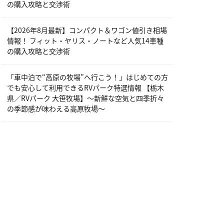
の購入攻略と交渉術
【2026年8月最新】コンパクト＆ワゴン値引き相場
情報！ フィット・ヤリス・ノートなど人気14車種
の購入攻略と交渉術
「車中泊で“高原の牧場”へ行こう！」はじめての方
でも安心して利用できるRVパーク特選情報 【栃木
県／RVパーク 大笹牧場】～新鮮な空気と四季折々
の季節感が味わえる高原牧場～