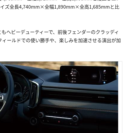
全長4,740mm×全幅1,890mm×全高1,685mmと比
ともヘビーデューティーで、前後フェンダーのクラッディ
フィールドでの使い勝手や、楽しみを加速させる演出が加