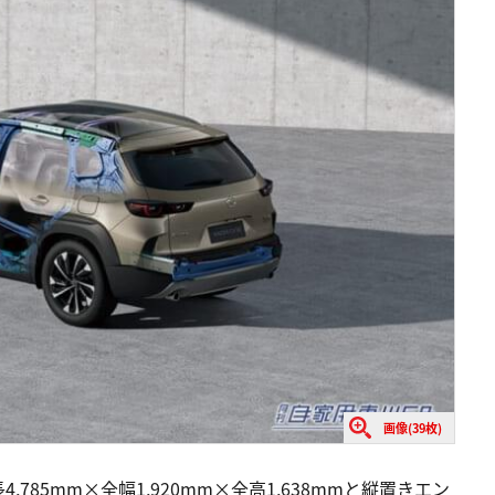
画像(39枚)
85mm×全幅1,920mm×全高1,638mmと縦置きエン