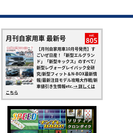
月刊自家用車 最新号
vol.
805
【月刊自家用車10月号発売】す
ごいぜ日産！「新型エルグラン
ド」「新型キックス」のすべて/
新型レヴォーグレイバック全研
究/新型フィット＆N-BOX最新情
報/最新注目モデル攻略大作戦/新
車値引き生情報etc.
→ 詳しくは
こちら