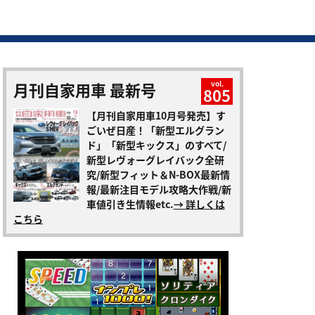
月刊自家用車 最新号
vol.
805
【月刊自家用車10月号発売】す
ごいぜ日産！「新型エルグラン
ド」「新型キックス」のすべて/
新型レヴォーグレイバック全研
究/新型フィット＆N-BOX最新情
報/最新注目モデル攻略大作戦/新
車値引き生情報etc.
→ 詳しくは
こちら