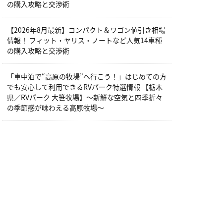
の購入攻略と交渉術
【2026年8月最新】コンパクト＆ワゴン値引き相場
情報！ フィット・ヤリス・ノートなど人気14車種
の購入攻略と交渉術
「車中泊で“高原の牧場”へ行こう！」はじめての方
でも安心して利用できるRVパーク特選情報 【栃木
県／RVパーク 大笹牧場】～新鮮な空気と四季折々
の季節感が味わえる高原牧場～