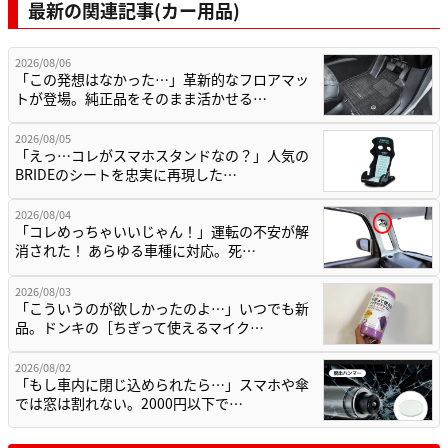
最新の関連記事(カー用品)
2026/08/06
「この発想はなかった…」革新的なフロアマッ
トが登場。純正品をそのまま活かせる…
2026/08/05
「えっ…コレがスマホスタンドなの？」人気の
BRIDEのシートを忠実に再現した…
2026/08/04
「コレめっちゃいいじゃん！」運転の不安が解
消された！ あらゆる車種に対応。死…
2026/08/03
「こういうのが欲しかったのよ…」いつでも新
品。ドンキの［ちぎって使えるマイク…
2026/08/02
「もし車内に閉じ込められたら…」スマホや傘
では窓は割れない。2000円以下で…